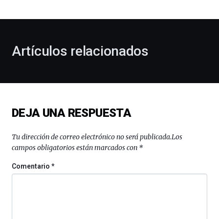
bienvenida
al
otoño
con
la
Artículos relacionados
celebración
de
la
novena
edición
de
DEJA UNA RESPUESTA
Bilbo
Zientzia
Plaza
Tu dirección de correo electrónico no será publicada.
Los
(BZP),
campos obligatorios están marcados con
*
un
festival
Comentario
*
que
llenará
la
ciudad
de
monólogos,