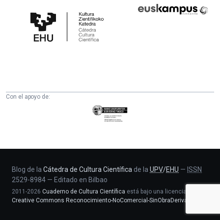
Cátedra
Euskampus
de
Fundazioa
Cultura
Científica
de
la
UPV/EHU
Con el apoyo de:
Eusko
Jaurlaritza
-
Zientzia,
Unibertsitate
eta
Blog de la
Cátedra de Cultura Científica
de la
UPV
/
EHU
—
ISSN
2529-8984
—
Editado en Bilbao
Berrikuntza
2011-2026
Cuaderno de Cultura Científica
está bajo una licencia
saila
Creative Commons Reconocimiento-NoComercial-SinObraDerivada 4.0