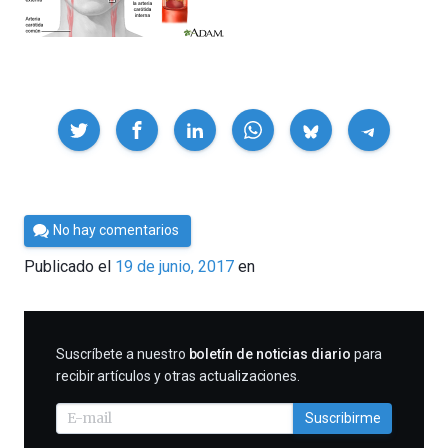
Compartir
Por
No hay comentarios
César
Publicado el
19 de junio, 2017
en
Tomé
SUSCRIBIRME
Suscríbete a nuestro
boletín de noticias diario
para
recibir artículos y otras actualizaciones.
Suscribirme