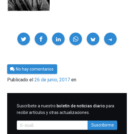
Compartir
Por
No hay comentarios
César
Publicado el
26 de junio, 2017
en
Tomé
SUSCRIBIRME
Suscríbete a nuestro
boletín de noticias diario
para
recibir artículos y otras actualizaciones.
Suscribirme