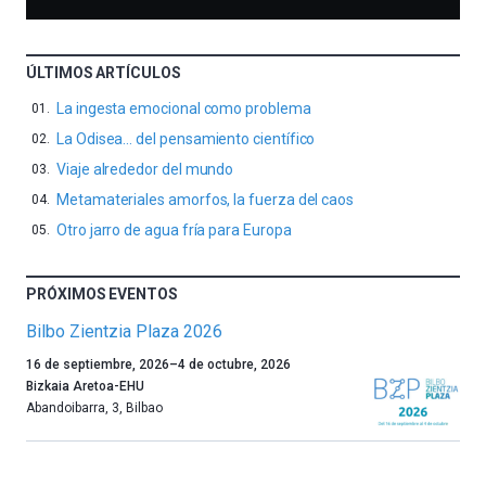
ÚLTIMOS ARTÍCULOS
La ingesta emocional como problema
La Odisea… del pensamiento científico
Viaje alrededor del mundo
Metamateriales amorfos, la fuerza del caos
Otro jarro de agua fría para Europa
PRÓXIMOS EVENTOS
Bilbo Zientzia Plaza 2026
Un
16 de septiembre, 2026
–
4 de octubre, 2026
año
Bizkaia Aretoa-EHU
más,
Abandoibarra, 3
,
Bilbao
Bilbao
dará
la