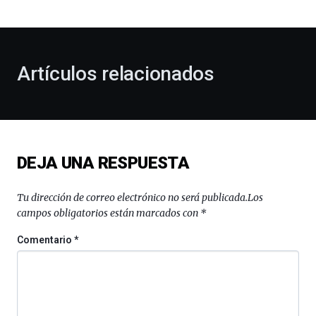
bienvenida
al
otoño
con
la
Artículos relacionados
celebración
de
la
novena
edición
de
DEJA UNA RESPUESTA
Bilbo
Zientzia
Plaza
Tu dirección de correo electrónico no será publicada.
Los
(BZP),
campos obligatorios están marcados con
*
un
festival
Comentario
*
que
llenará
la
ciudad
de
monólogos,