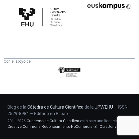
Cátedra
Euskampus
de
Fundazioa
Cultura
Científica
de
la
UPV/EHU
Con el apoyo de:
Eusko
Jaurlaritza
-
Zientzia,
Unibertsitate
eta
Blog de la
Cátedra de Cultura Científica
de la
UPV
/
EHU
—
ISSN
2529-8984
—
Editado en Bilbao
Berrikuntza
2011-2026
Cuaderno de Cultura Científica
está bajo una licencia
saila
Creative Commons Reconocimiento-NoComercial-SinObraDerivada 4.0