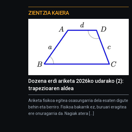
Otros
proyectos
ZIENTZIA KAIERA
Dozena erdi ariketa 2026ko udarako (2):
trapezioaren aldea
Ariketa fisikoa egitea osasungarria dela esaten digute
behin eta berriro. Fisikoa bakarrik ez, buruari eragitea
ere onuragarria da. Nagiak atera [...]