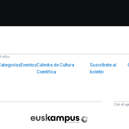
 sitio:
Categorías
Eventos
Cátedra de Cultura
Suscríbete al
Científica
boletín
Con el ap
Euskampus
Fundazioa