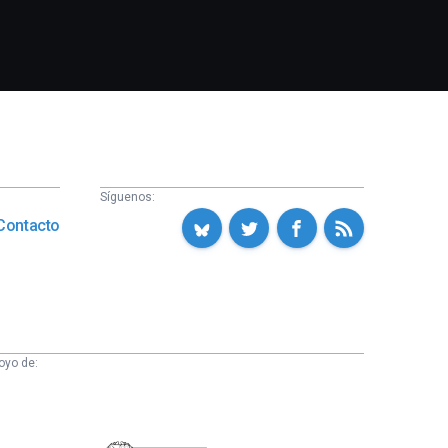
Síguenos:
Contacto
oyo de: