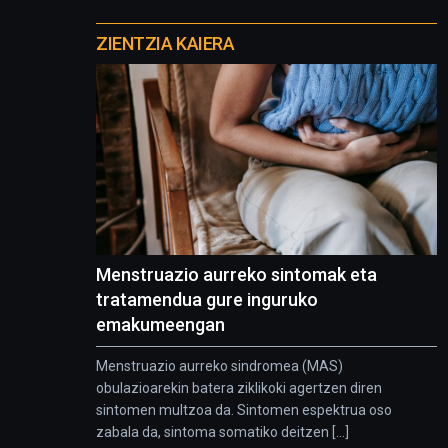
Otros
proyectos
ZIENTZIA KAIERA
Menstruazio aurreko sintomak eta
tratamendua gure inguruko
emakumeengan
Menstruazio aurreko sindromea (MAS)
obulazioarekin batera ziklikoki agertzen diren
sintomen multzoa da. Sintomen espektrua oso
zabala da, sintoma somatiko deitzen [...]