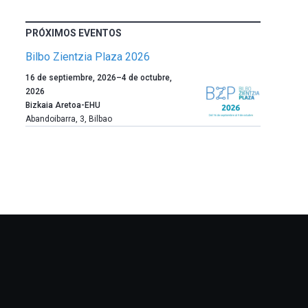
PRÓXIMOS EVENTOS
Bilbo Zientzia Plaza 2026
Un
16 de septiembre, 2026
–
4 de octubre,
año
2026
más,
Bizkaia Aretoa-EHU
Bilbao
Abandoibarra, 3
,
Bilbao
dará
la
bienvenida
al
otoño
con
la
celebración
de
la
novena
edición
de