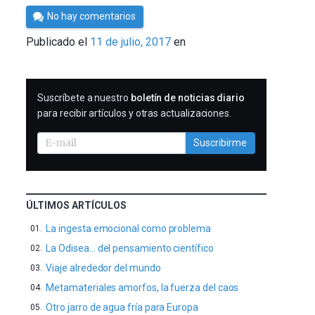
Por
No hay comentarios
César
Publicado el
11 de julio, 2017
en
Tomé
SUSCRIBIRME
Suscríbete a nuestro
boletín de noticias diario
para recibir artículos y otras actualizaciones.
Suscribirme
ÚLTIMOS ARTÍCULOS
La ingesta emocional como problema
La Odisea… del pensamiento científico
Viaje alrededor del mundo
Metamateriales amorfos, la fuerza del caos
Otro jarro de agua fría para Europa