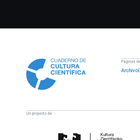
Información
Páginas del
Archivo
Un proyecto de:
Cátedra
de
Cultura