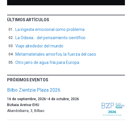
ÚLTIMOS ARTÍCULOS
La ingesta emocional como problema
La Odisea… del pensamiento científico
Viaje alrededor del mundo
Metamateriales amorfos, la fuerza del caos
Otro jarro de agua fría para Europa
PRÓXIMOS EVENTOS
Bilbo Zientzia Plaza 2026
Un
16 de septiembre, 2026
–
4 de octubre, 2026
año
Bizkaia Aretoa-EHU
más,
Abandoibarra, 3
,
Bilbao
Bilbao
dará
la