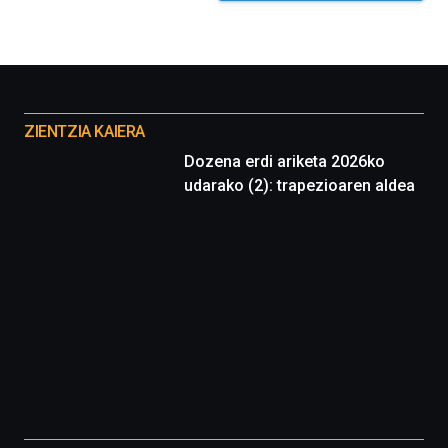
Otros
proyectos
ZIENTZIA KAIERA
Dozena erdi ariketa 2026ko
udarako (2): trapezioaren aldea