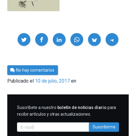
Compartir
Por
No hay comentarios
César
Publicado el
10 de julio, 2017
en
Tomé
SUSCRIBIRME
Suscríbete a nuestro
boletín de noticias diario
para
recibir artículos y otras actualizaciones.
Suscribirme