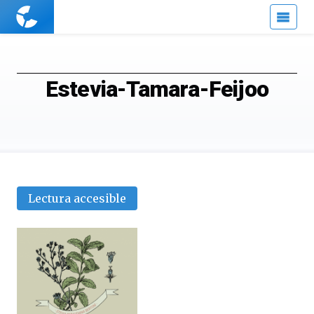
Cuaderno
de
Cultura
Científica
Estevia-Tamara-Feijoo
Lectura accesible