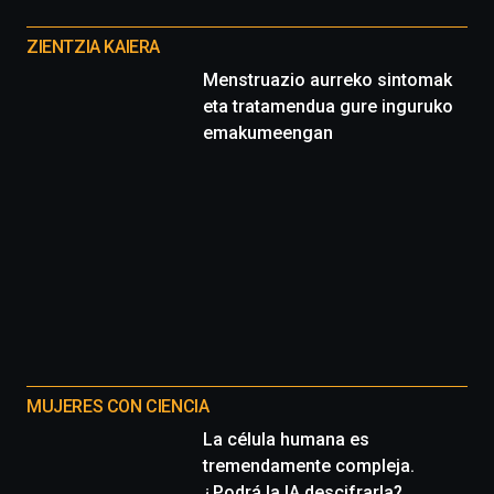
Otros
proyectos
ZIENTZIA KAIERA
Menstruazio aurreko sintomak
eta tratamendua gure inguruko
emakumeengan
MUJERES CON CIENCIA
La célula humana es
tremendamente compleja.
¿Podrá la IA descifrarla?