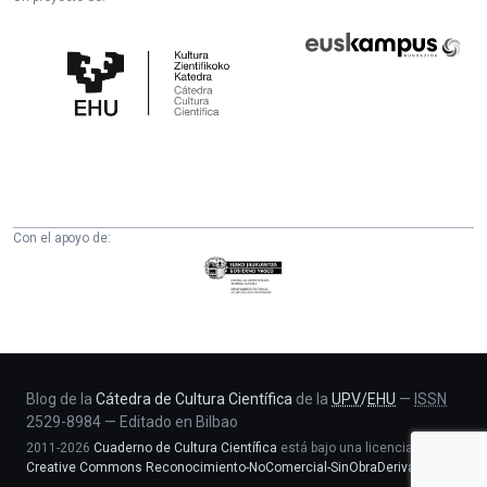
Cátedra
Euskampus
de
Fundazioa
Cultura
Científica
de
la
UPV/EHU
Con el apoyo de:
Eusko
Jaurlaritza
-
Zientzia,
Unibertsitate
eta
Blog de la
Cátedra de Cultura Científica
de la
UPV
/
EHU
—
ISSN
2529-8984
—
Editado en Bilbao
Berrikuntza
2011-2026
Cuaderno de Cultura Científica
está bajo una licencia
saila
Creative Commons Reconocimiento-NoComercial-SinObraDerivada 4.0