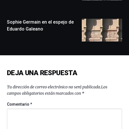
la
ciudad
de
monólogos,
Sophie Germain en el espejo de
exposiciones,
Eduardo Galeano
conferencias,
docufórums
y
espectáculos
de
ciencia
del
DEJA UNA RESPUESTA
16
de
septiembre
Tu dirección de correo electrónico no será publicada.
Los
al
campos obligatorios están marcados con
*
4
de
Comentario
*
octubre.
La
iniciativa,
organizada