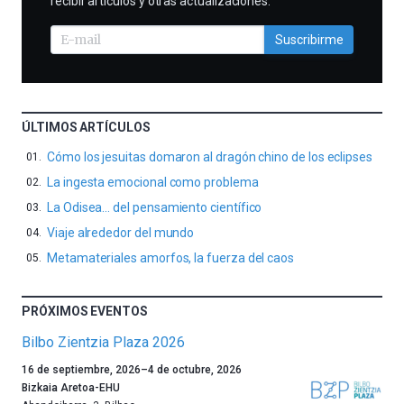
recibir artículos y otras actualizaciones.
Suscribirme
ÚLTIMOS ARTÍCULOS
Cómo los jesuitas domaron al dragón chino de los eclipses
La ingesta emocional como problema
La Odisea… del pensamiento científico
Viaje alrededor del mundo
Metamateriales amorfos, la fuerza del caos
PRÓXIMOS EVENTOS
Bilbo Zientzia Plaza 2026
Un
16 de septiembre, 2026
–
4 de octubre, 2026
año
Bizkaia Aretoa-EHU