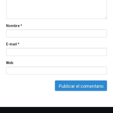
por
la
Cátedra…
Nombre
*
E-mail
*
Web