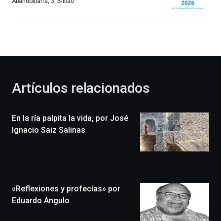
más,
Abandoibarra, 3
,
Bilbao
Bilbao
dará
la
bienvenida
al
otoño
con
la
Artículos relacionados
celebración
de
la
En la ría palpita la vida, por José
novena
edición
Ignacio Saiz Salinas
de
Bilbo
Zientzia
Plaza
(BZP),
«Reflexiones y profecías» por
un
festival
Eduardo Angulo
que
llenará