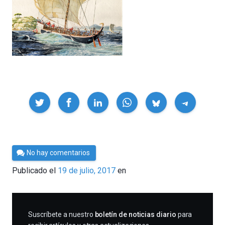
Compartir
Por
No hay comentarios
César
Publicado el
19 de julio, 2017
en
Tomé
SUSCRIBIRME
Suscríbete a nuestro
boletín de noticias diario
para