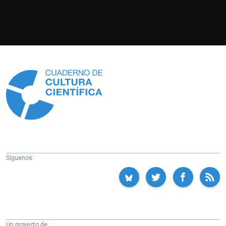
Información
Síguenos:
Un proyecto de: