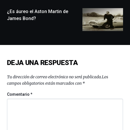
de
monólogos,
¿Es áureo el Aston Martin de
exposiciones,
James Bond?
conferencias,
docufórums
y
espectáculos
de
ciencia
del
DEJA UNA RESPUESTA
16
de
septiembre
Tu dirección de correo electrónico no será publicada.
Los
al
campos obligatorios están marcados con
*
4
de
Comentario
*
octubre.
La
iniciativa,
organizada
por
la