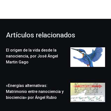
dará
la
bienvenida
al
otoño
con
la
Artículos relacionados
celebración
de
la
El origen de la vida desde la
novena
edición
nanociencia, por José Ángel
de
Martin Gago
Bilbo
Zientzia
Plaza
(BZP),
«Energías alternativas:
un
festival
Matrimonio entre nanociencia y
que
biociencia» por Ángel Rubio
llenará
la
ciudad