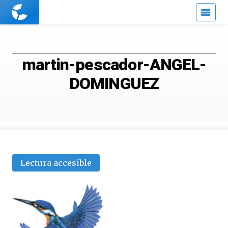
Cuaderno
de
Cultura
Científica
martin-pescador-ANGEL-
DOMINGUEZ
Lectura accesible