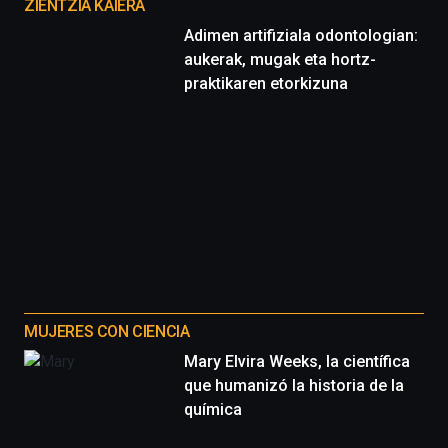
proyectos
ZIENTZIA KAIERA
Adimen artifiziala odontologian:
aukerak, mugak eta hortz-
praktikaren etorkizuna
MUJERES CON CIENCIA
Mary Elvira Weeks, la científica
que humanizó la historia de la
química