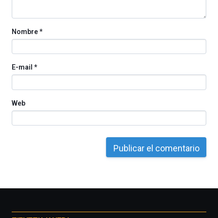
Cátedra…
Nombre
*
E-mail
*
Web
Otros