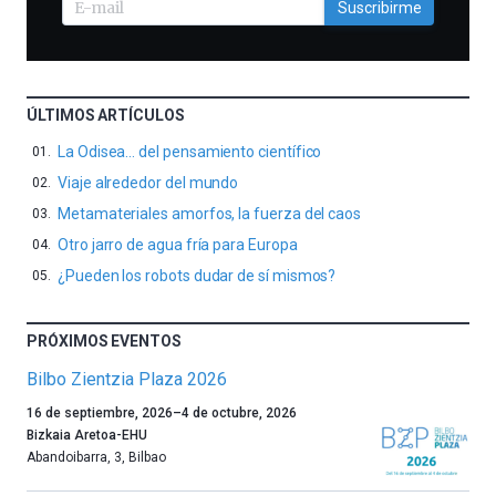
Suscribirme
ÚLTIMOS ARTÍCULOS
La Odisea… del pensamiento científico
Viaje alrededor del mundo
Metamateriales amorfos, la fuerza del caos
Otro jarro de agua fría para Europa
¿Pueden los robots dudar de sí mismos?
PRÓXIMOS EVENTOS
Bilbo Zientzia Plaza 2026
Un
16 de septiembre, 2026
–
4 de octubre, 2026
año
Bizkaia Aretoa-EHU
más,
Abandoibarra, 3
,
Bilbao
Bilbao