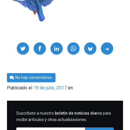
Compartir
Por
No hay comentarios
César
Publicado el
19 de julio, 2017
en
Tomé
SUSCRIBIRME
Suscríbete a nuestro
boletín de noticias diario
para
recibir artículos y otras actualizaciones.