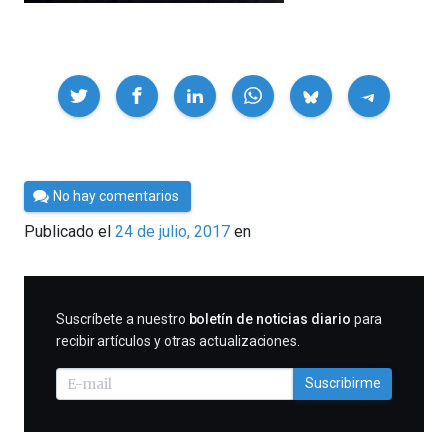
Compartir
Por
No hay comentarios
César
Publicado el
24 de julio, 2017
en
Tomé
SUSCRIBIRME
Suscríbete a nuestro
boletín de noticias diario
para
recibir artículos y otras actualizaciones.
Suscribirme