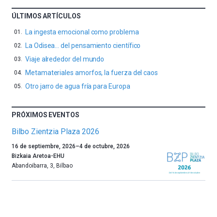
ÚLTIMOS ARTÍCULOS
La ingesta emocional como problema
La Odisea… del pensamiento científico
Viaje alrededor del mundo
Metamateriales amorfos, la fuerza del caos
Otro jarro de agua fría para Europa
PRÓXIMOS EVENTOS
Bilbo Zientzia Plaza 2026
Un
16 de septiembre, 2026
–
4 de octubre, 2026
año
Bizkaia Aretoa-EHU
más,
Abandoibarra, 3
,
Bilbao
Bilbao
dará
la
bienvenida
al