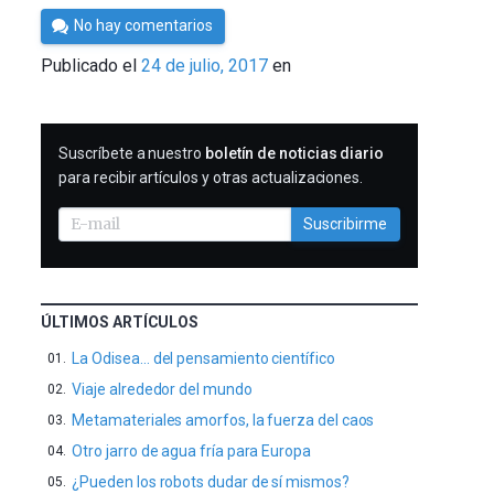
Por
No hay comentarios
César
Publicado el
24 de julio, 2017
en
Tomé
SUSCRIBIRME
Suscríbete a nuestro
boletín de noticias diario
para recibir artículos y otras actualizaciones.
Suscribirme
ÚLTIMOS ARTÍCULOS
La Odisea… del pensamiento científico
Viaje alrededor del mundo
Metamateriales amorfos, la fuerza del caos
Otro jarro de agua fría para Europa
¿Pueden los robots dudar de sí mismos?