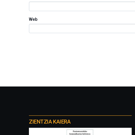
Web
Otros
proyectos
ZIENTZIA KAIERA