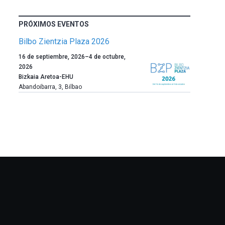
PRÓXIMOS EVENTOS
Bilbo Zientzia Plaza 2026
Un
16 de septiembre, 2026
–
4 de octubre,
año
2026
más,
Bizkaia Aretoa-EHU
Bilbao
Abandoibarra, 3
,
Bilbao
dará
la
bienvenida
al
otoño
con
la
celebración
de
la
novena
edición
de