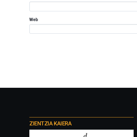
Web
Otros
proyectos
ZIENTZIA KAIERA