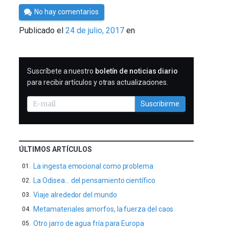
Por
No hay comentarios
César
Publicado el
24 de julio, 2017
en
Tomé
SUSCRIBIRME
Suscríbete a nuestro
boletín de noticias diario
para recibir artículos y otras actualizaciones.
Suscribirme
ÚLTIMOS ARTÍCULOS
La ingesta emocional como problema
La Odisea… del pensamiento científico
Viaje alrededor del mundo
Metamateriales amorfos, la fuerza del caos
Otro jarro de agua fría para Europa