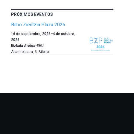
PRÓXIMOS EVENTOS
Bilbo Zientzia Plaza 2026
Un
16 de septiembre, 2026
–
4 de octubre,
año
2026
más,
Bizkaia Aretoa-EHU
Bilbao
Abandoibarra, 3
,
Bilbao
dará
la
bienvenida
al
otoño
con
la
celebración
de
la
novena
edición
de