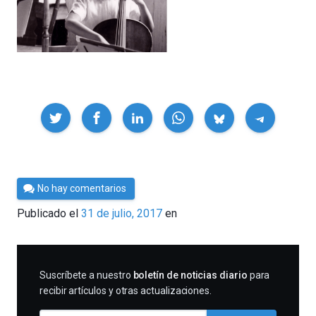
Compartir
Por
No hay comentarios
César
Publicado el
31 de julio, 2017
en
Tomé
SUSCRIBIRME
Suscríbete a nuestro
boletín de noticias diario
para
recibir artículos y otras actualizaciones.