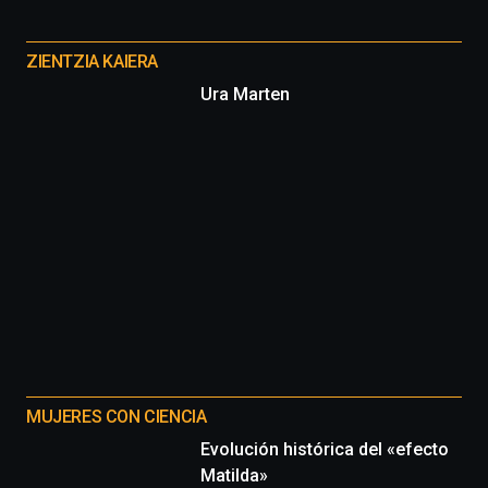
Cátedra…
Otros
proyectos
ZIENTZIA KAIERA
Ura Marten
MUJERES CON CIENCIA
Evolución histórica del «efecto
Matilda»