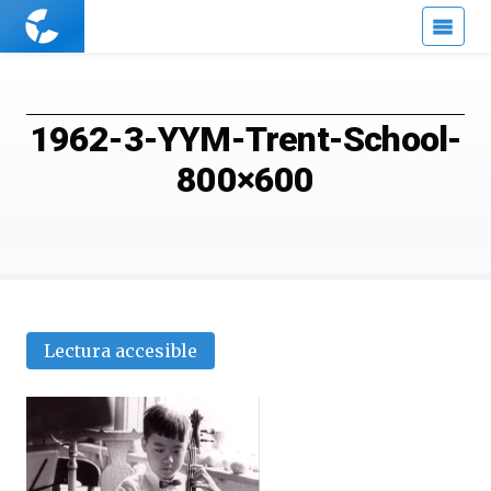
Cuaderno
de
Cultura
Científica
1962-3-YYM-Trent-School-
800×600
Lectura accesible