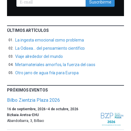
Suscribirme
ÚLTIMOS ARTÍCULOS
La ingesta emocional como problema
La Odisea… del pensamiento científico
Viaje alrededor del mundo
Metamateriales amorfos, la fuerza del caos
Otro jarro de agua fría para Europa
PRÓXIMOS EVENTOS
Bilbo Zientzia Plaza 2026
Un
16 de septiembre, 2026
–
4 de octubre, 2026
año
Bizkaia Aretoa-EHU
más,
Abandoibarra, 3
,
Bilbao
Bilbao