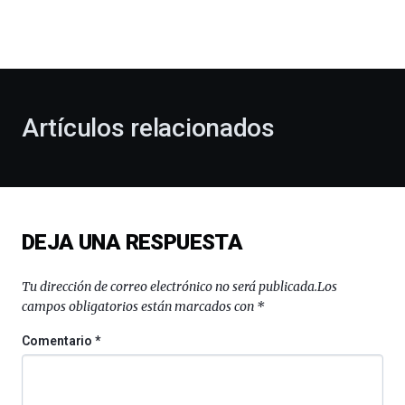
dará
la
bienvenida
al
otoño
con
la
Artículos relacionados
celebración
de
la
novena
edición
de
DEJA UNA RESPUESTA
Bilbo
Zientzia
Plaza
Tu dirección de correo electrónico no será publicada.
Los
(BZP),
campos obligatorios están marcados con
*
un
festival
Comentario
*
que
llenará
la
ciudad