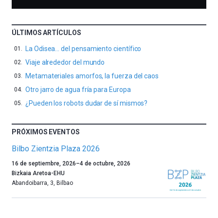
ÚLTIMOS ARTÍCULOS
La Odisea… del pensamiento científico
Viaje alrededor del mundo
Metamateriales amorfos, la fuerza del caos
Otro jarro de agua fría para Europa
¿Pueden los robots dudar de sí mismos?
PRÓXIMOS EVENTOS
Bilbo Zientzia Plaza 2026
Un
16 de septiembre, 2026
–
4 de octubre, 2026
año
Bizkaia Aretoa-EHU
más,
Abandoibarra, 3
,
Bilbao
Bilbao
dará
la