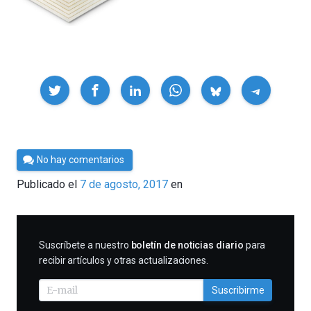
Compartir
Por
No hay comentarios
César
Publicado el
7 de agosto, 2017
en
Tomé
SUSCRIBIRME
Suscríbete a nuestro
boletín de noticias diario
para
recibir artículos y otras actualizaciones.
Suscribirme