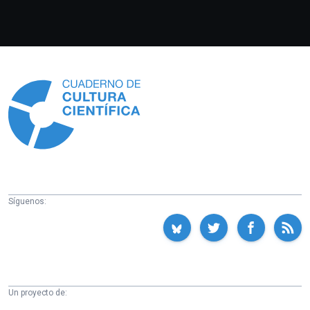
Información
Síguenos:
Un proyecto de: