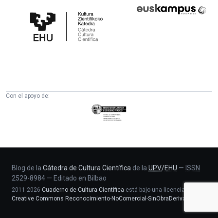
Cátedra
Euskampus
de
Fundazioa
Cultura
Científica
de
la
UPV/EHU
Con el apoyo de:
Eusko
Jaurlaritza
-
Zientzia,
Unibertsitate
eta
Blog de la
Cátedra de Cultura Científica
de la
UPV
/
EHU
—
ISSN
2529-8984
—
Editado en Bilbao
Berrikuntza
2011-2026
Cuaderno de Cultura Científica
está bajo una licencia
saila
Creative Commons Reconocimiento-NoComercial-SinObraDerivada 4.0