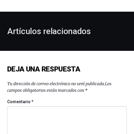
bienvenida
al
otoño
con
la
Artículos relacionados
celebración
de
la
novena
edición
de
DEJA UNA RESPUESTA
Bilbo
Zientzia
Plaza
Tu dirección de correo electrónico no será publicada.
Los
(BZP),
campos obligatorios están marcados con
*
un
festival
Comentario
*
que
llenará
la
ciudad
de
monólogos,