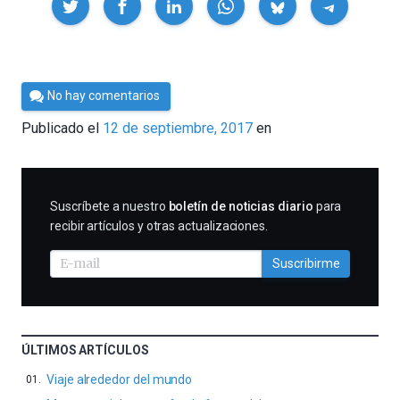
Por
No hay comentarios
César
Publicado el
12 de septiembre, 2017
en
Tomé
SUSCRIBIRME
Suscríbete a nuestro
boletín de noticias diario
para
recibir artículos y otras actualizaciones.
Suscribirme
ÚLTIMOS ARTÍCULOS
Viaje alrededor del mundo