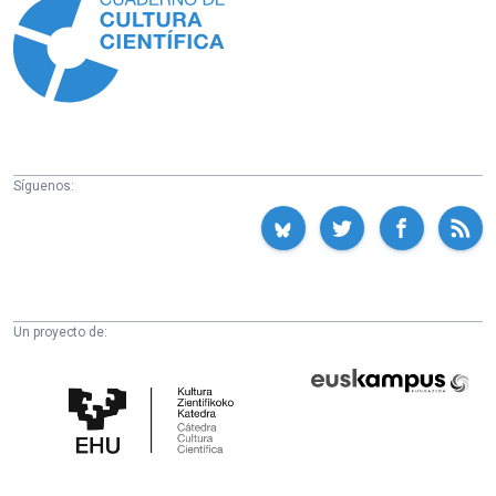
Síguenos:
Un proyecto de:
Cátedra
Euskampus
de
Fundazioa
Cultura
Científica
de
la