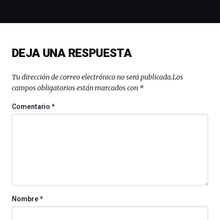
de
la
novena
edición
de
DEJA UNA RESPUESTA
Bilbo
Zientzia
Plaza
Tu dirección de correo electrónico no será publicada.
Los
(BZP),
campos obligatorios están marcados con
*
un
festival
Comentario
*
que
llenará
la
ciudad
de
monólogos,
exposiciones,
conferencias,
docufórums
Nombre
*
y
espectáculos
de