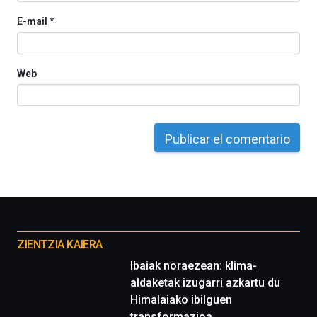
ciencia
E-mail
*
del
16
de
septiembre
Web
al
4
de
octubre.
La
iniciativa,
organizada
por
la
Cátedra…
Otros
proyectos
ZIENTZIA KAIERA
Ibaiak noraezean: klima-
aldaketak izugarri azkartu du
Himalaiako ibilguen
transformazioa