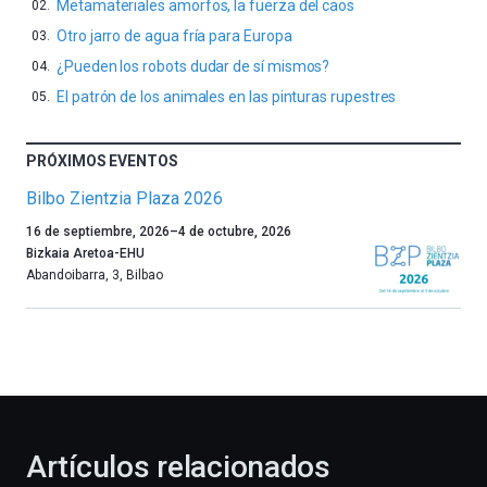
Metamateriales amorfos, la fuerza del caos
Otro jarro de agua fría para Europa
¿Pueden los robots dudar de sí mismos?
El patrón de los animales en las pinturas rupestres
PRÓXIMOS EVENTOS
Bilbo Zientzia Plaza 2026
Un
16 de septiembre, 2026
–
4 de octubre, 2026
año
Bizkaia Aretoa-EHU
más,
Abandoibarra, 3
,
Bilbao
Bilbao
dará
la
bienvenida
al
otoño
con
la
Artículos relacionados
celebración