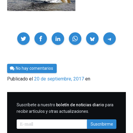
Compartir
Por
No hay comentarios
César
Publicado el
20 de septiembre, 2017
en
Tomé
SUSCRIBIRME
Suscríbete a nuestro
boletín de noticias diario
para
recibir artículos y otras actualizaciones.
Suscribirme