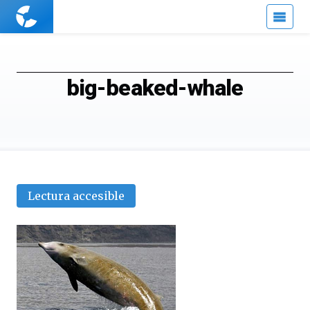
Cuaderno
de
Cultura
Científica
big-beaked-whale
Lectura accesible