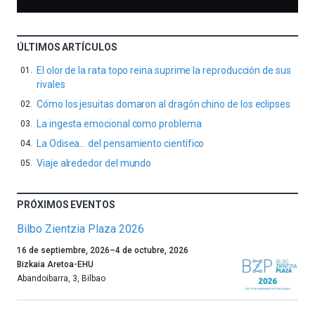
ÚLTIMOS ARTÍCULOS
El olor de la rata topo reina suprime la reproducción de sus
rivales
Cómo los jesuitas domaron al dragón chino de los eclipses
La ingesta emocional como problema
La Odisea… del pensamiento científico
Viaje alrededor del mundo
PRÓXIMOS EVENTOS
Bilbo Zientzia Plaza 2026
Un
16 de septiembre, 2026
–
4 de octubre, 2026
año
Bizkaia Aretoa-EHU
más,
Abandoibarra, 3
,
Bilbao
Bilbao
dará