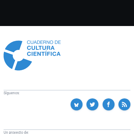
Información
Síguenos:
Un proyecto de: