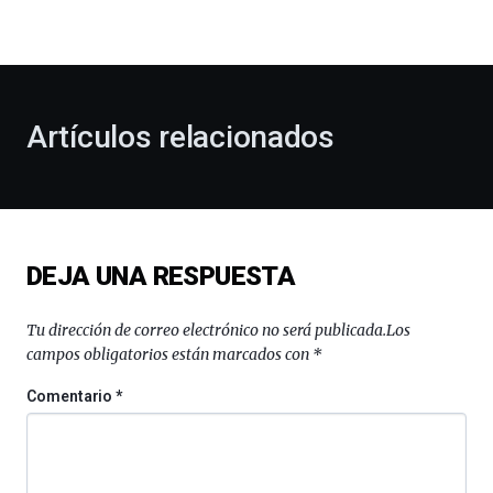
la
bienvenida
al
otoño
con
la
Artículos relacionados
celebración
de
la
novena
edición
de
DEJA UNA RESPUESTA
Bilbo
Zientzia
Plaza
Tu dirección de correo electrónico no será publicada.
Los
(BZP),
campos obligatorios están marcados con
*
un
festival
Comentario
*
que
llenará
la
ciudad
de