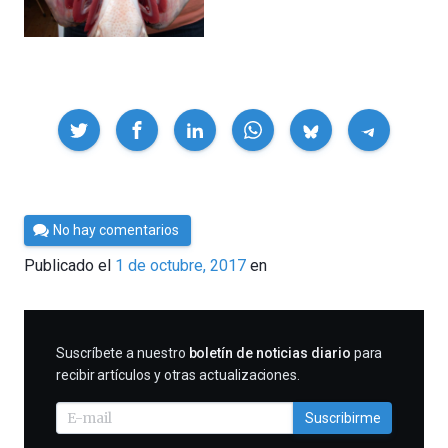
Compartir
Por
No hay comentarios
César
Publicado el
1 de octubre, 2017
en
Tomé
SUSCRIBIRME
Suscríbete a nuestro
boletín de noticias diario
para
recibir artículos y otras actualizaciones.
Suscribirme