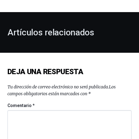
bienvenida
al
otoño
con
la
Artículos relacionados
celebración
de
la
novena
edición
de
DEJA UNA RESPUESTA
Bilbo
Zientzia
Plaza
Tu dirección de correo electrónico no será publicada.
Los
(BZP),
campos obligatorios están marcados con
*
un
festival
Comentario
*
que
llenará
la
ciudad
de
monólogos,