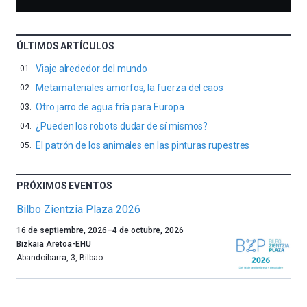
ÚLTIMOS ARTÍCULOS
Viaje alrededor del mundo
Metamateriales amorfos, la fuerza del caos
Otro jarro de agua fría para Europa
¿Pueden los robots dudar de sí mismos?
El patrón de los animales en las pinturas rupestres
PRÓXIMOS EVENTOS
Bilbo Zientzia Plaza 2026
Un
16 de septiembre, 2026
–
4 de octubre, 2026
año
Bizkaia Aretoa-EHU
más,
Abandoibarra, 3
,
Bilbao
Bilbao
dará
la