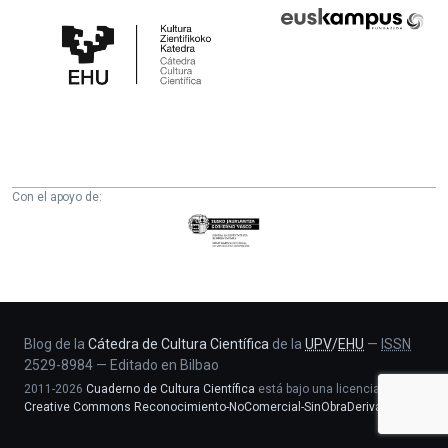
Cátedra
Euskampus
de
Fundazioa
Cultura
Científica
de
la
UPV/EHU
Con el apoyo de:
Eusko
Jaurlaritza
-
Zientzia,
Unibertsitate
eta
Blog de la
Cátedra de Cultura Científica
de la
UPV
/
EHU
—
ISSN
2529-8984
—
Editado en Bilbao
Berrikuntza
2011-2026
Cuaderno de Cultura Científica
está bajo una licencia
saila
Creative Commons Reconocimiento-NoComercial-SinObraDerivada 4.0