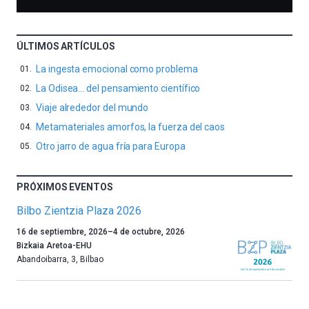
ÚLTIMOS ARTÍCULOS
La ingesta emocional como problema
La Odisea… del pensamiento científico
Viaje alrededor del mundo
Metamateriales amorfos, la fuerza del caos
Otro jarro de agua fría para Europa
PRÓXIMOS EVENTOS
Bilbo Zientzia Plaza 2026
Un
16 de septiembre, 2026
–
4 de octubre, 2026
año
Bizkaia Aretoa-EHU
más,
Abandoibarra, 3
,
Bilbao
Bilbao
dará
la