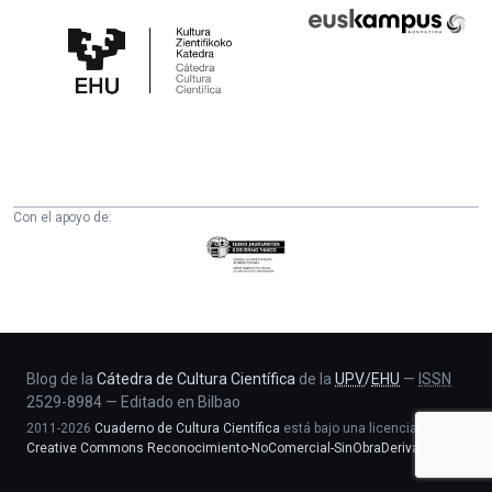
Cátedra
Euskampus
de
Fundazioa
Cultura
Científica
de
la
UPV/EHU
Con el apoyo de:
Eusko
Jaurlaritza
-
Zientzia,
Unibertsitate
eta
Blog de la
Cátedra de Cultura Científica
de la
UPV
/
EHU
—
ISSN
2529-8984
—
Editado en Bilbao
Berrikuntza
2011-2026
Cuaderno de Cultura Científica
está bajo una licencia
saila
Creative Commons Reconocimiento-NoComercial-SinObraDerivada 4.0