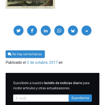
Compartir
Por
No hay comentarios
César
Publicado el
3 de octubre, 2017
en
Tomé
SUSCRIBIRME
Suscríbete a nuestro
boletín de noticias diario
para
recibir artículos y otras actualizaciones.
Suscribirme