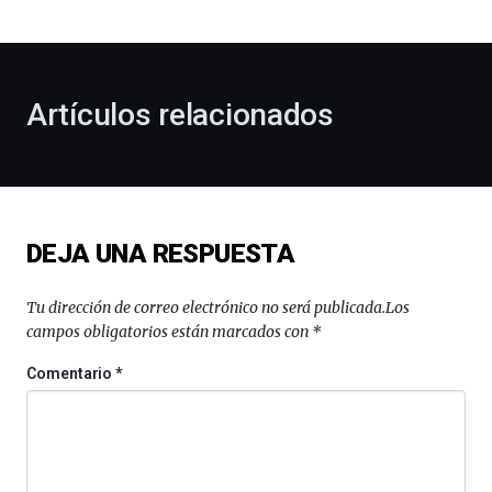
bienvenida
al
otoño
con
la
Artículos relacionados
celebración
de
la
novena
edición
de
DEJA UNA RESPUESTA
Bilbo
Zientzia
Plaza
Tu dirección de correo electrónico no será publicada.
Los
(BZP),
campos obligatorios están marcados con
*
un
festival
Comentario
*
que
llenará
la
ciudad
de
monólogos,