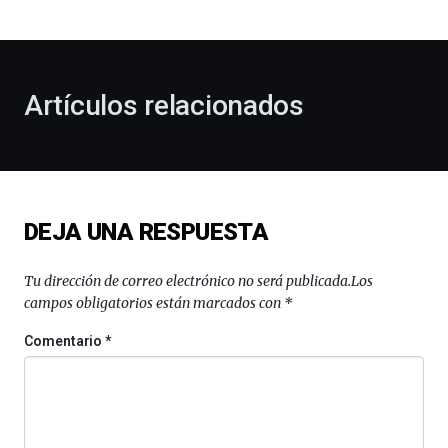
bienvenida
al
otoño
con
la
Artículos relacionados
celebración
de
la
novena
edición
de
DEJA UNA RESPUESTA
Bilbo
Zientzia
Plaza
Tu dirección de correo electrónico no será publicada.
Los
(BZP),
campos obligatorios están marcados con
*
un
festival
Comentario
*
que
llenará
la
ciudad
de
monólogos,