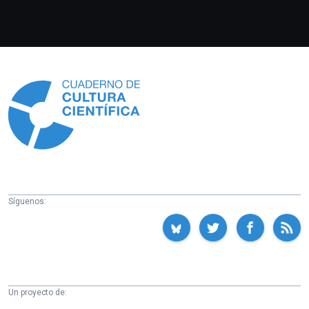
Información
Síguenos:
Un proyecto de: