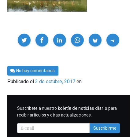
Compartir
Por
No hay comentarios
César
Publicado el
3 de octubre, 2017
en
Tomé
SUSCRIBIRME
Suscríbete a nuestro
boletín de noticias diario
para
recibir artículos y otras actualizaciones.
Suscribirme