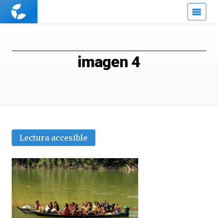
Cuaderno
de
Cultura
Científica
imagen 4
Lectura accesible