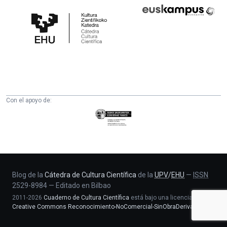
Cátedra
Euskampus
de
Fundazioa
Cultura
Científica
de
la
UPV/EHU
Con el apoyo de:
Eusko
Jaurlaritza
-
Zientzia,
Unibertsitate
eta
Blog de la
Cátedra de Cultura Científica
de la
UPV
/
EHU
—
ISSN
2529-8984
—
Editado en Bilbao
Berrikuntza
2011-2026
Cuaderno de Cultura Científica
está bajo una licencia
saila
Creative Commons Reconocimiento-NoComercial-SinObraDerivada 4.0