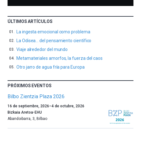
ÚLTIMOS ARTÍCULOS
La ingesta emocional como problema
La Odisea… del pensamiento científico
Viaje alrededor del mundo
Metamateriales amorfos, la fuerza del caos
Otro jarro de agua fría para Europa
PRÓXIMOS EVENTOS
Bilbo Zientzia Plaza 2026
Un
16 de septiembre, 2026
–
4 de octubre, 2026
año
Bizkaia Aretoa-EHU
más,
Abandoibarra, 3
,
Bilbao
Bilbao
dará
la