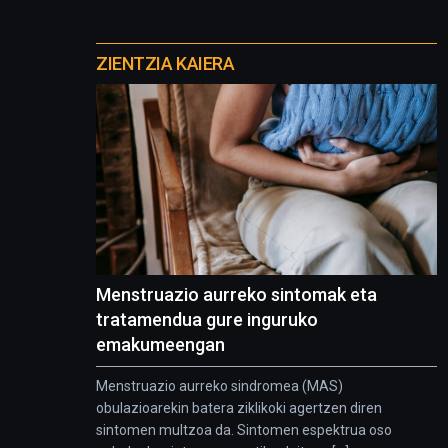
Otros
proyectos
ZIENTZIA KAIERA
Menstruazio aurreko sintomak eta
tratamendua gure inguruko
emakumeengan
Menstruazio aurreko sindromea (MAS)
obulazioarekin batera ziklikoki agertzen diren
sintomen multzoa da. Sintomen espektrua oso