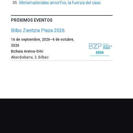
Metamateriales amorfos, la fuerza del caos
PRÓXIMOS EVENTOS
Bilbo Zientzia Plaza 2026
Un
16 de septiembre, 2026
–
4 de octubre,
año
2026
más,
Bizkaia Aretoa-EHU
Bilbao
Abandoibarra, 3
,
Bilbao
dará
la
bienvenida
al
otoño
con
la
celebración
de
la
novena
edición