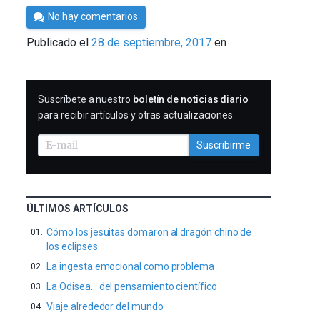
Por
No hay comentarios
Cultura
Publicado el
28 de septiembre, 2017
en
Cientifica
SUSCRIBIRME
Suscríbete a nuestro
boletín de noticias diario
para recibir artículos y otras actualizaciones.
Suscribirme
ÚLTIMOS ARTÍCULOS
Cómo los jesuitas domaron al dragón chino de
los eclipses
La ingesta emocional como problema
La Odisea… del pensamiento científico
Viaje alrededor del mundo