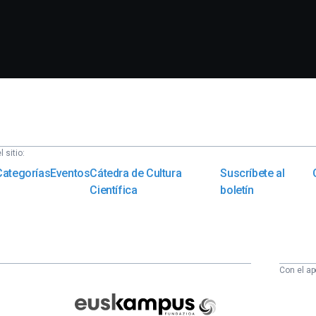
 sitio:
Categorías
Eventos
Cátedra de Cultura
Suscríbete al
Científica
boletín
Con el ap
Euskampus
Fundazioa