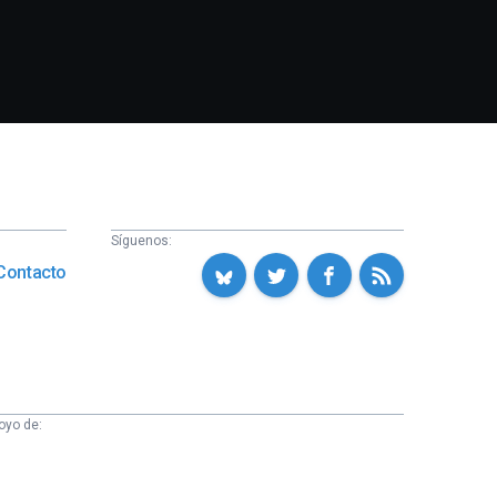
Síguenos:
Contacto
oyo de: