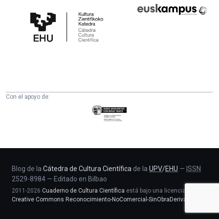
Cátedra
Euskampus
de
Fundazioa
Cultura
Científica
de
la
UPV/EHU
Con el apoyo de:
Eusko
Jaurlaritza
-
Zientzia,
Unibertsitate
eta
Blog de la
Cátedra de Cultura Científica
de la
UPV
/
EHU
—
ISSN
2529-8984
—
Editado en Bilbao
Berrikuntza
2011-2026
Cuaderno de Cultura Científica
está bajo una licencia
saila
Creative Commons Reconocimiento-NoComercial-SinObraDerivada 4.0