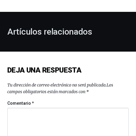
bienvenida
al
otoño
con
la
Artículos relacionados
celebración
de
la
novena
edición
de
DEJA UNA RESPUESTA
Bilbo
Zientzia
Plaza
Tu dirección de correo electrónico no será publicada.
Los
(BZP),
campos obligatorios están marcados con
*
un
festival
Comentario
*
que
llenará
la
ciudad
de
monólogos,