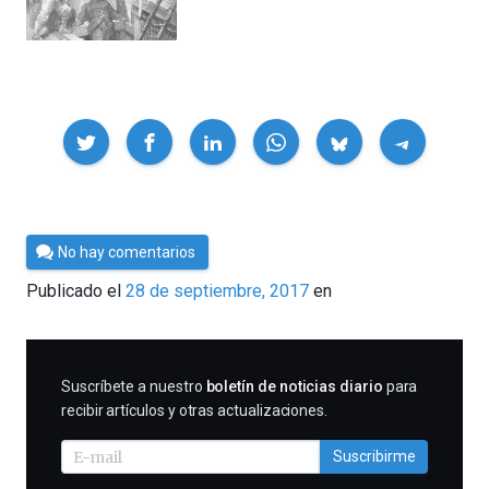
Compartir
Por
No hay comentarios
Cultura
Publicado el
28 de septiembre, 2017
en
Cientifica
SUSCRIBIRME
Suscríbete a nuestro
boletín de noticias diario
para
recibir artículos y otras actualizaciones.
Suscribirme