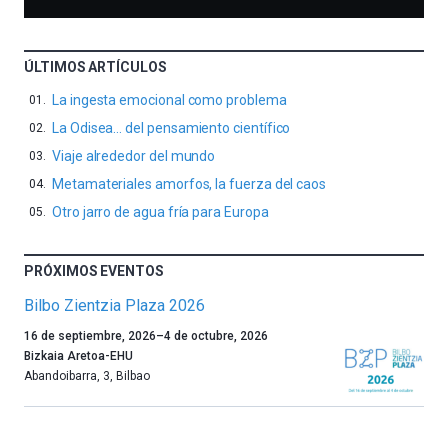
ÚLTIMOS ARTÍCULOS
La ingesta emocional como problema
La Odisea… del pensamiento científico
Viaje alrededor del mundo
Metamateriales amorfos, la fuerza del caos
Otro jarro de agua fría para Europa
PRÓXIMOS EVENTOS
Bilbo Zientzia Plaza 2026
Un
16 de septiembre, 2026
–
4 de octubre, 2026
año
Bizkaia Aretoa-EHU
más,
Abandoibarra, 3
,
Bilbao
Bilbao
dará
la