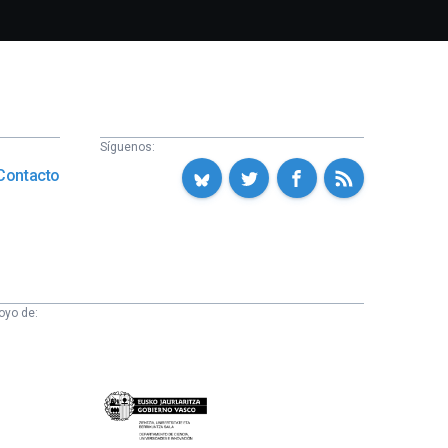
Síguenos:
Contacto
oyo de:
Eusko
Jaurlaritza