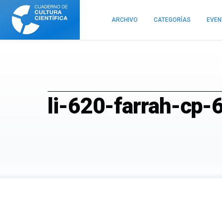
Cuaderno
de
ARCHIVO
CATEGORÍAS
EVE
Cultura
Científica
li-620-farrah-cp