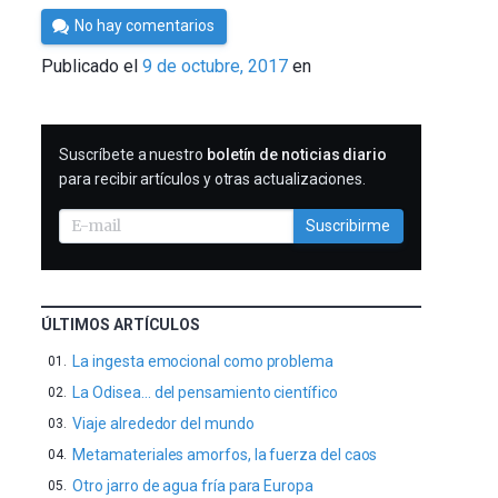
Por
No hay comentarios
César
Publicado el
9 de octubre, 2017
en
Tomé
SUSCRIBIRME
Suscríbete a nuestro
boletín de noticias diario
para recibir artículos y otras actualizaciones.
Suscribirme
ÚLTIMOS ARTÍCULOS
La ingesta emocional como problema
La Odisea… del pensamiento científico
Viaje alrededor del mundo
Metamateriales amorfos, la fuerza del caos
Otro jarro de agua fría para Europa