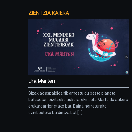
Otros
proyectos
ZIENTZIA KAIERA
Ura Marten
Gizakiak aspaldidanik amestu du beste planeta
batzuetan bizitzeko aukerarekin, eta Marte da aukera
erakargarrienetako bat. Baina horretarako
ezinbesteko baldintza bat [...]