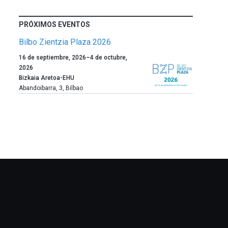
PRÓXIMOS EVENTOS
Bilbo Zientzia Plaza 2026
Un
16 de septiembre, 2026
–
4 de octubre,
año
2026
más,
Bizkaia Aretoa-EHU
Bilbao
Abandoibarra, 3
,
Bilbao
dará
la
bienvenida
al
otoño
con
la
celebración
de
la
novena
edición
de