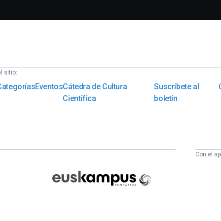
 sitio:
Categorías
Eventos
Cátedra de Cultura
Suscríbete al
Científica
boletín
Con el ap
Euskampus
Fundazioa