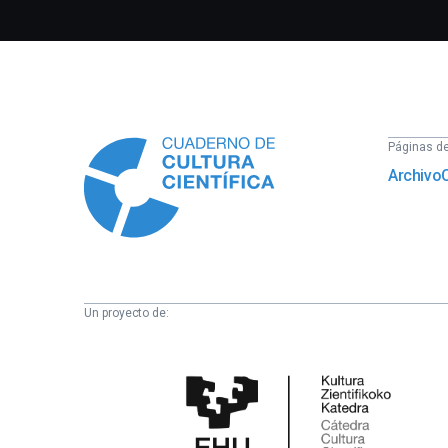
Información
Páginas del
Archivo
Un proyecto de:
Cátedra
de
Cultura
Científica
de