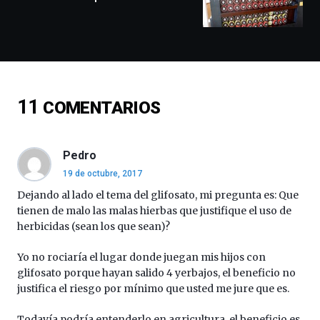
espectáculos
de
ciencia
del
16
de
septiembre
11
COMENTARIOS
al
4
de
octubre.
Pedro
La
19 de octubre, 2017
iniciativa,
organizada
Dejando al lado el tema del glifosato, mi pregunta es: Que
por
tienen de malo las malas hierbas que justifique el uso de
la
herbicidas (sean los que sean)?
Cátedra…
Yo no rociaría el lugar donde juegan mis hijos con
glifosato porque hayan salido 4 yerbajos, el beneficio no
justifica el riesgo por mínimo que usted me jure que es.
Todavía podría entenderlo en agricultura, el beneficio es