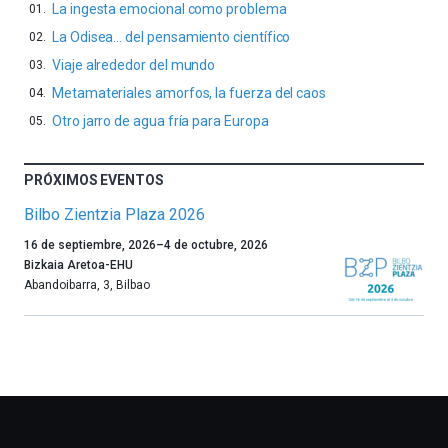
La ingesta emocional como problema
La Odisea… del pensamiento científico
Viaje alrededor del mundo
Metamateriales amorfos, la fuerza del caos
Otro jarro de agua fría para Europa
PRÓXIMOS EVENTOS
Bilbo Zientzia Plaza 2026
Un
16 de septiembre, 2026
–
4 de octubre, 2026
año
Bizkaia Aretoa-EHU
más,
Abandoibarra, 3
,
Bilbao
Bilbao
dará
la
bienvenida
al
otoño
con
la