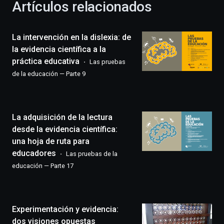
Artículos relacionados
celebración
de
la
La intervención en la dislexia: de
novena
edición
la evidencia científica a la
de
práctica educativa
Las pruebas
Bilbo
de la educación — Parte 9
Zientzia
Plaza
(BZP),
un
La adquisición de la lectura
festival
que
desde la evidencia científica:
llenará
una hoja de ruta para
la
educadores
Las pruebas de la
ciudad
educación — Parte 17
de
monólogos,
exposiciones,
conferencias,
docufórums
Experimentación y evidencia:
y
dos visiones opuestas