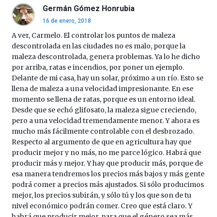
Germán Gómez Honrubia
16 de enero, 2018
A ver, Carmelo. El controlar los puntos de maleza
descontrolada en las ciudades no es malo, porque la
maleza descontrolada, genera problemas. Ya lo he dicho
por arriba, ratas e incendios, por poner un ejemplo.
Delante de mi casa, hay un solar, próximo a un río. Esto se
llena de maleza a una velocidad impresionante. En ese
momento se llena de ratas, porque es un entorno ideal.
Desde que se echó glifosato, la maleza sigue creciendo,
pero a una velocidad tremendamente menor. Y ahora es
mucho más fácilmente controlable con el desbrozado.
Respecto al argumento de que en agricultura hay que
producir mejor y no más, no me parce lógico. Habrá que
producir más y mejor. Y hay que producir más, porque de
esa manera tendremos los precios más bajos y más gente
podrá comer a precios más ajustados. Si sólo producimos
mejor, los precios subirán, y sólo tú y los que son de tu
nivel económico podrán comer. Creo que está claro. Y
habrá que producir mejor, para que el género sea más