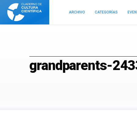
Cuaderno
de
ARCHIVO
CATEGORÍAS
EVE
Cultura
Científica
grandparents-24