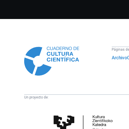
Información
Páginas del
Archivo
Un proyecto de:
Cátedra
de
Cultura
Científica