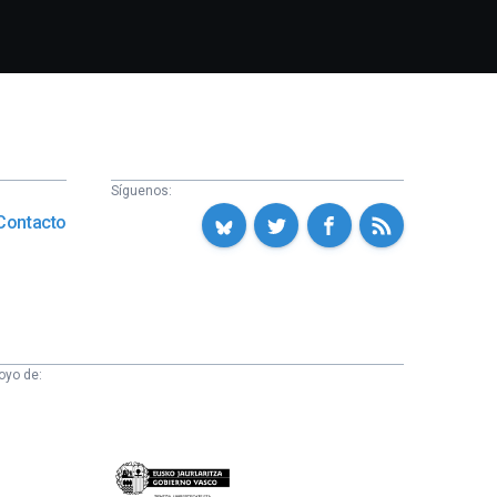
Síguenos:
Contacto
oyo de:
Eusko