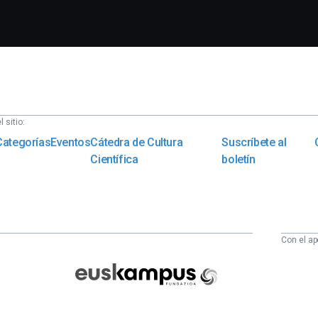
 sitio:
Categorías
Eventos
Cátedra de Cultura
Suscríbete al
Científica
boletín
Con el ap
Euskampus
Fundazioa