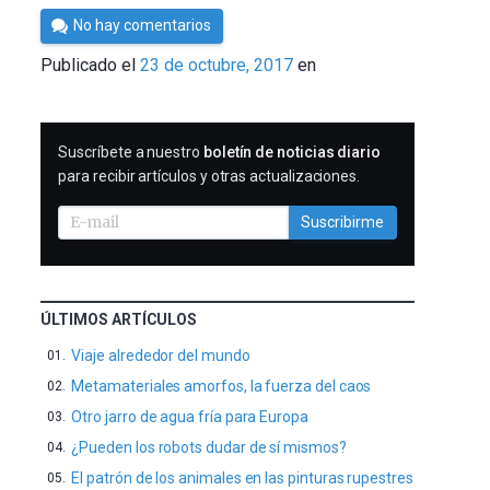
Por
No hay comentarios
César
Publicado el
23 de octubre, 2017
en
Tomé
SUSCRIBIRME
Suscríbete a nuestro
boletín de noticias diario
para recibir artículos y otras actualizaciones.
Suscribirme
ÚLTIMOS ARTÍCULOS
Viaje alrededor del mundo
Metamateriales amorfos, la fuerza del caos
Otro jarro de agua fría para Europa
¿Pueden los robots dudar de sí mismos?
El patrón de los animales en las pinturas rupestres