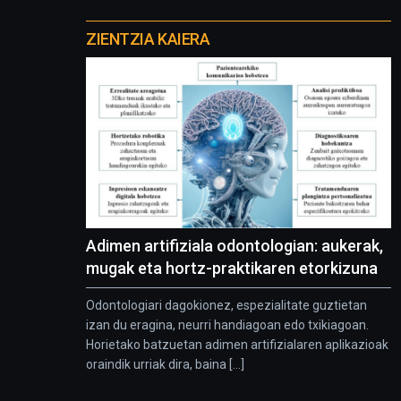
Otros
proyectos
ZIENTZIA KAIERA
Adimen artifiziala odontologian: aukerak,
mugak eta hortz-praktikaren etorkizuna
Odontologiari dagokionez, espezialitate guztietan
izan du eragina, neurri handiagoan edo txikiagoan.
Horietako batzuetan adimen artifizialaren aplikazioak
oraindik urriak dira, baina [...]