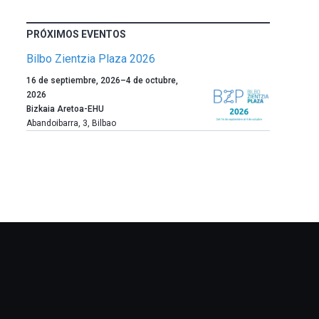
PRÓXIMOS EVENTOS
Bilbo Zientzia Plaza 2026
Un
16 de septiembre, 2026
–
4 de octubre,
año
2026
más,
Bizkaia Aretoa-EHU
Bilbao
Abandoibarra, 3
,
Bilbao
dará
la
bienvenida
al
otoño
con
la
celebración
de
la
novena
edición
de