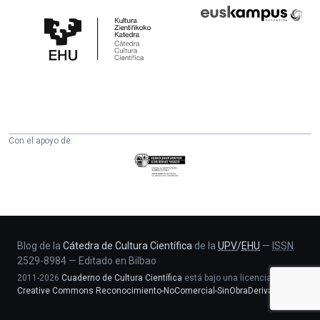
Cátedra
Euskampus
de
Fundazioa
Cultura
Científica
de
la
UPV/EHU
Con el apoyo de:
Eusko
Jaurlaritza
-
Zientzia,
Unibertsitate
eta
Blog de la
Cátedra de Cultura Científica
de la
UPV
/
EHU
—
ISSN
2529-8984
—
Editado en Bilbao
Berrikuntza
2011-2026
Cuaderno de Cultura Científica
está bajo una licencia
saila
Creative Commons Reconocimiento-NoComercial-SinObraDerivada 4.0