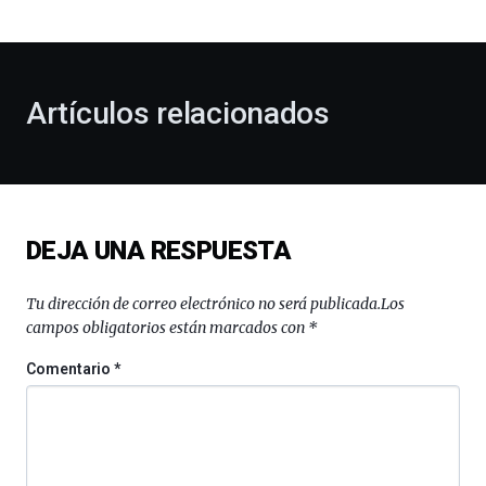
bienvenida
al
otoño
con
la
Artículos relacionados
celebración
de
la
novena
edición
de
DEJA UNA RESPUESTA
Bilbo
Zientzia
Plaza
Tu dirección de correo electrónico no será publicada.
Los
(BZP),
campos obligatorios están marcados con
*
un
festival
Comentario
*
que
llenará
la
ciudad
de
monólogos,