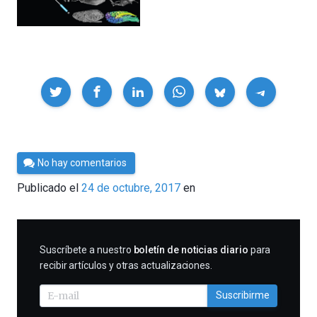
Compartir
Por
No hay comentarios
César
Publicado el
24 de octubre, 2017
en
Tomé
SUSCRIBIRME
Suscríbete a nuestro
boletín de noticias diario
para
recibir artículos y otras actualizaciones.
Suscribirme