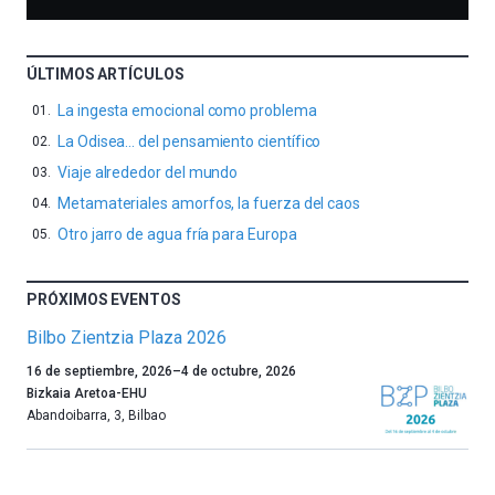
ÚLTIMOS ARTÍCULOS
La ingesta emocional como problema
La Odisea… del pensamiento científico
Viaje alrededor del mundo
Metamateriales amorfos, la fuerza del caos
Otro jarro de agua fría para Europa
PRÓXIMOS EVENTOS
Bilbo Zientzia Plaza 2026
Un
16 de septiembre, 2026
–
4 de octubre, 2026
año
Bizkaia Aretoa-EHU
más,
Abandoibarra, 3
,
Bilbao
Bilbao
dará
la