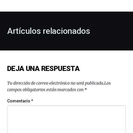
bienvenida
al
otoño
con
la
Artículos relacionados
celebración
de
la
novena
edición
de
DEJA UNA RESPUESTA
Bilbo
Zientzia
Plaza
Tu dirección de correo electrónico no será publicada.
Los
(BZP),
campos obligatorios están marcados con
*
un
festival
Comentario
*
que
llenará
la
ciudad
de
monólogos,