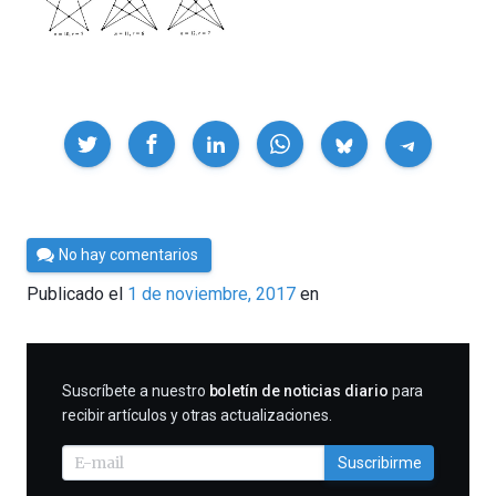
Compartir
Por
No hay comentarios
César
Publicado el
1 de noviembre, 2017
en
Tomé
SUSCRIBIRME
Suscríbete a nuestro
boletín de noticias diario
para
recibir artículos y otras actualizaciones.
Suscribirme