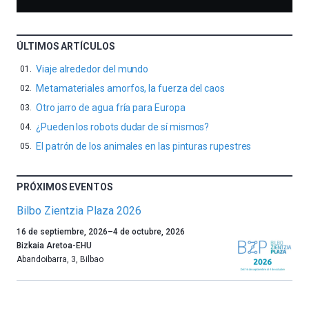
ÚLTIMOS ARTÍCULOS
Viaje alrededor del mundo
Metamateriales amorfos, la fuerza del caos
Otro jarro de agua fría para Europa
¿Pueden los robots dudar de sí mismos?
El patrón de los animales en las pinturas rupestres
PRÓXIMOS EVENTOS
Bilbo Zientzia Plaza 2026
Un
16 de septiembre, 2026
–
4 de octubre, 2026
año
Bizkaia Aretoa-EHU
más,
Abandoibarra, 3
,
Bilbao
Bilbao
dará
la