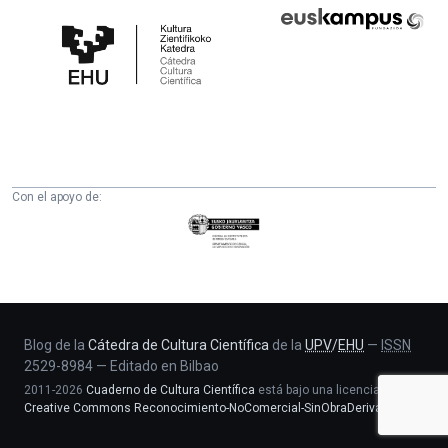
Cátedra
Euskampus
de
Fundazioa
Cultura
Científica
de
la
UPV/EHU
Con el apoyo de:
Eusko
Jaurlaritza
-
Zientzia,
Unibertsitate
eta
Blog de la
Cátedra de Cultura Científica
de la
UPV
/
EHU
—
ISSN
2529-8984
—
Editado en Bilbao
Berrikuntza
2011-2026
Cuaderno de Cultura Científica
está bajo una licencia
saila
Creative Commons Reconocimiento-NoComercial-SinObraDerivada 4.0