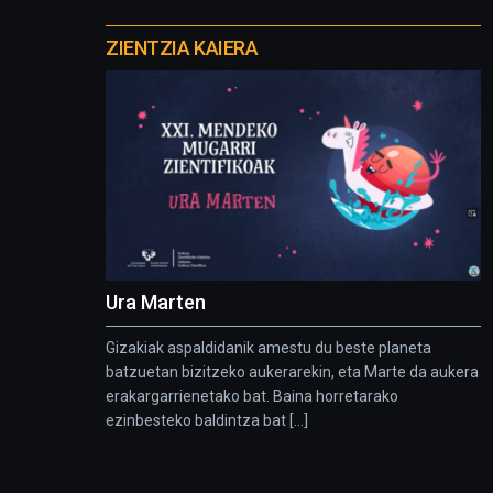
Otros
proyectos
ZIENTZIA KAIERA
Ura Marten
Gizakiak aspaldidanik amestu du beste planeta
batzuetan bizitzeko aukerarekin, eta Marte da aukera
erakargarrienetako bat. Baina horretarako
ezinbesteko baldintza bat [...]