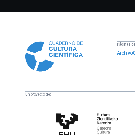
Información
Páginas del
Archivo
Un proyecto de:
Cátedra
de
Cultura
Científica
de