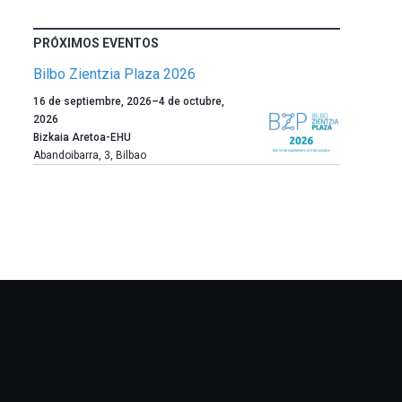
PRÓXIMOS EVENTOS
Bilbo Zientzia Plaza 2026
Un
16 de septiembre, 2026
–
4 de octubre,
año
2026
más,
Bizkaia Aretoa-EHU
Bilbao
Abandoibarra, 3
,
Bilbao
dará
la
bienvenida
al
otoño
con
la
celebración
de
la
novena
edición
de