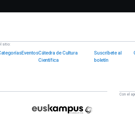
 sitio:
Categorías
Eventos
Cátedra de Cultura
Suscríbete al
Científica
boletín
Con el ap
Euskampus
Fundazioa