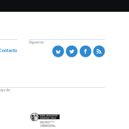
Síguenos:
Contacto
oyo de:
Eusko
Jaurlaritza