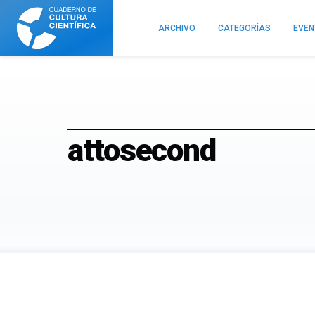
Cuaderno
de
ARCHIVO
CATEGORÍAS
EVE
Cultura
Científica
attosecond