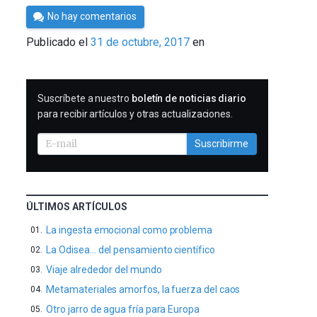
Por
No hay comentarios
César
Publicado el
31 de octubre, 2017
en
Tomé
SUSCRIBIRME
Suscríbete a nuestro
boletín de noticias diario
para recibir artículos y otras actualizaciones.
Suscribirme
ÚLTIMOS ARTÍCULOS
La ingesta emocional como problema
La Odisea… del pensamiento científico
Viaje alrededor del mundo
Metamateriales amorfos, la fuerza del caos
Otro jarro de agua fría para Europa