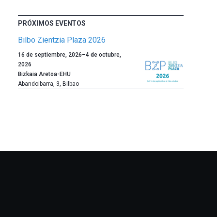
PRÓXIMOS EVENTOS
Bilbo Zientzia Plaza 2026
Un
16 de septiembre, 2026
–
4 de octubre,
año
2026
más,
Bizkaia Aretoa-EHU
Bilbao
Abandoibarra, 3
,
Bilbao
dará
la
bienvenida
al
otoño
con
la
celebración
de
la
novena
edición
de