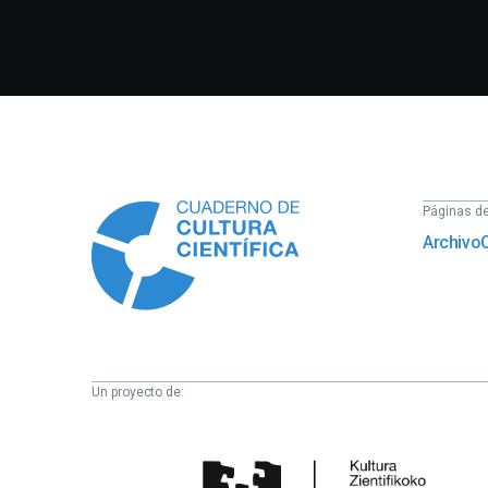
Información
Páginas del
Archivo
Un proyecto de:
Cátedra
de
Cultura