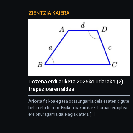
Otros
proyectos
ZIENTZIA KAIERA
Dozena erdi ariketa 2026ko udarako (2):
trapezioaren aldea
Ariketa fisikoa egitea osasungarria dela esaten digute
behin eta berriro. Fisikoa bakarrik ez, buruari eragitea
ere onuragarria da. Nagiak atera [...]