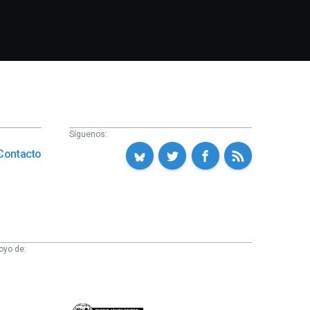
Síguenos:
Contacto
oyo de: