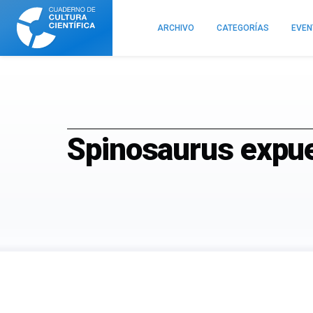
Cuaderno
de
ARCHIVO
CATEGORÍAS
EVE
Cultura
Científica
Spinosaurus expu