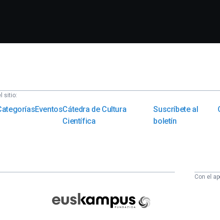
 sitio:
Categorías
Eventos
Cátedra de Cultura
Suscríbete al
Científica
boletín
Con el ap
Euskampus
Fundazioa