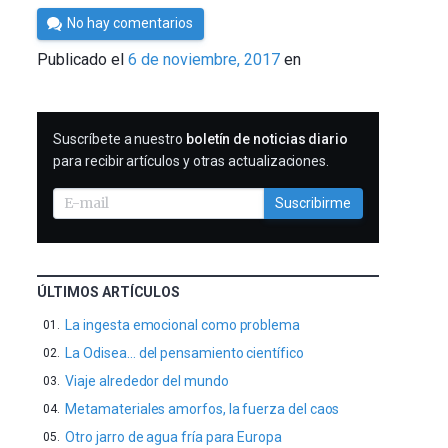
Por
No hay comentarios
César
Publicado el
6 de noviembre, 2017
en
Tomé
SUSCRIBIRME
Suscríbete a nuestro
boletín de noticias diario
para recibir artículos y otras actualizaciones.
Suscribirme
ÚLTIMOS ARTÍCULOS
La ingesta emocional como problema
La Odisea… del pensamiento científico
Viaje alrededor del mundo
Metamateriales amorfos, la fuerza del caos
Otro jarro de agua fría para Europa