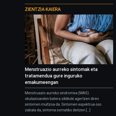
Otros
proyectos
ZIENTZIA KAIERA
Menstruazio aurreko sintomak eta
tratamendua gure inguruko
emakumeengan
Menstruazio aurreko sindromea (MAS)
obulazioarekin batera ziklikoki agertzen diren
sintomen multzoa da. Sintomen espektrua oso
zabala da, sintoma somatiko deitzen [...]