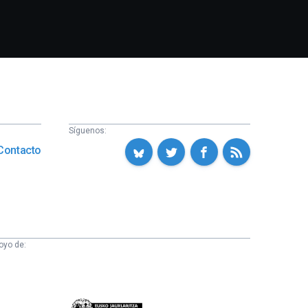
Síguenos:
Contacto
oyo de:
Eusko