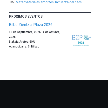
Metamateriales amorfos, la fuerza del caos
PRÓXIMOS EVENTOS
Bilbo Zientzia Plaza 2026
Un
16 de septiembre, 2026
–
4 de octubre,
año
2026
más,
Bizkaia Aretoa-EHU
Bilbao
Abandoibarra, 3
,
Bilbao
dará
la
bienvenida
al
otoño
con
la
celebración
de
la
novena
edición