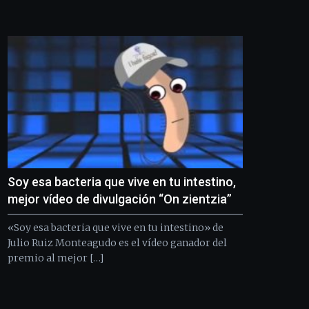
de
Bilbo
Zientzia
Plaza
(BZP),
un
festival
que
llenará
la
ciudad
de
monólogos,
Soy esa bacteria que vive en tu intestino,
exposiciones,
conferencias,
mejor vídeo de divulgación “On zientzia”
docufórums
y
«Soy esa bacteria que vive en tu intestino» de
espectáculos
Julio Ruiz Monteagudo es el vídeo ganador del
de
premio al mejor […]
ciencia
del
16
de