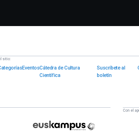
 sitio:
Categorías
Eventos
Cátedra de Cultura
Suscríbete al
Científica
boletín
Con el ap
Euskampus
Fundazioa