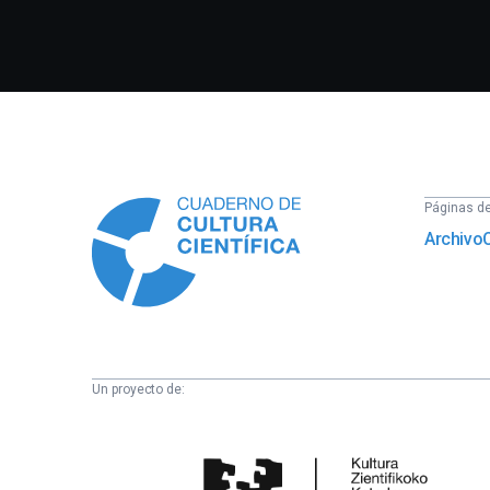
Información
Páginas del
Archivo
Un proyecto de:
Cátedra
de
Cultura