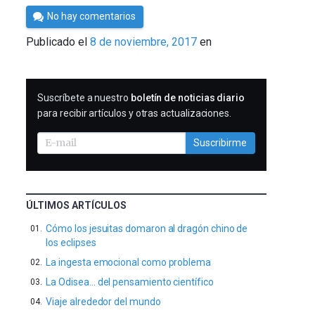
Por
No hay comentarios
César
Publicado el
8 de noviembre, 2017
en
Tomé
SUSCRIBIRME
Suscríbete a nuestro
boletín de noticias diario
para recibir artículos y otras actualizaciones.
Suscribirme
ÚLTIMOS ARTÍCULOS
Cómo los jesuitas domaron al dragón chino de
los eclipses
La ingesta emocional como problema
La Odisea… del pensamiento científico
Viaje alrededor del mundo