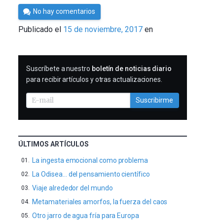
Por
No hay comentarios
César
Publicado el
15 de noviembre, 2017
en
Tomé
SUSCRIBIRME
Suscríbete a nuestro
boletín de noticias diario
para recibir artículos y otras actualizaciones.
Suscribirme
ÚLTIMOS ARTÍCULOS
La ingesta emocional como problema
La Odisea… del pensamiento científico
Viaje alrededor del mundo
Metamateriales amorfos, la fuerza del caos
Otro jarro de agua fría para Europa