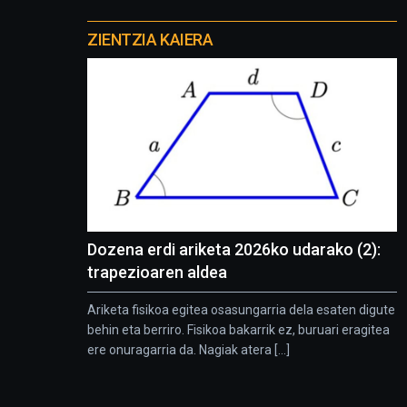
Otros
proyectos
ZIENTZIA KAIERA
Dozena erdi ariketa 2026ko udarako (2):
trapezioaren aldea
Ariketa fisikoa egitea osasungarria dela esaten digute
behin eta berriro. Fisikoa bakarrik ez, buruari eragitea
ere onuragarria da. Nagiak atera [...]