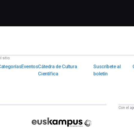
 sitio:
Categorías
Eventos
Cátedra de Cultura
Suscríbete al
Científica
boletín
Con el ap
Euskampus
Fundazioa