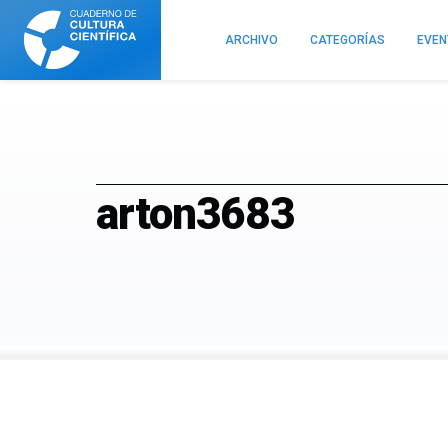
Cuaderno
de
ARCHIVO
CATEGORÍAS
EVE
Cultura
Científica
arton3683