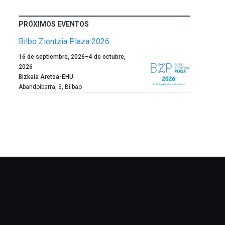
PRÓXIMOS EVENTOS
Bilbo Zientzia Plaza 2026
Un
16 de septiembre, 2026
–
4 de octubre,
año
2026
más,
Bizkaia Aretoa-EHU
Bilbao
Abandoibarra, 3
,
Bilbao
dará
la
bienvenida
al
otoño
con
la
celebración
de
la
novena
edición
de