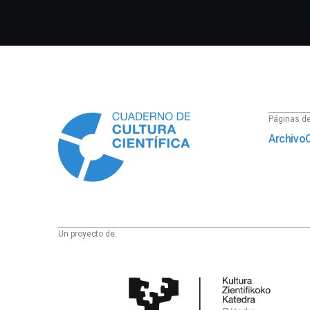
Información
Páginas del
Archivo
Un proyecto de:
Cátedra
de
Cultura
Científica