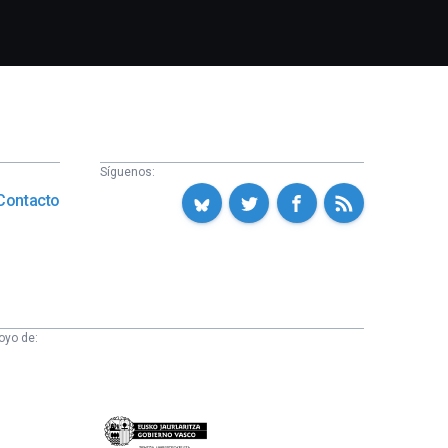
Síguenos:
Contacto
oyo de:
Eusko