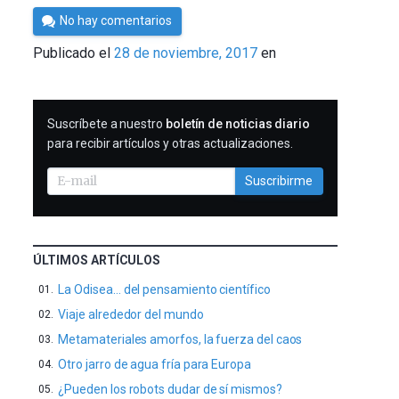
Por
No hay comentarios
César
Publicado el
28 de noviembre, 2017
en
Tomé
SUSCRIBIRME
Suscríbete a nuestro
boletín de noticias diario
para recibir artículos y otras actualizaciones.
Suscribirme
ÚLTIMOS ARTÍCULOS
La Odisea… del pensamiento científico
Viaje alrededor del mundo
Metamateriales amorfos, la fuerza del caos
Otro jarro de agua fría para Europa
¿Pueden los robots dudar de sí mismos?