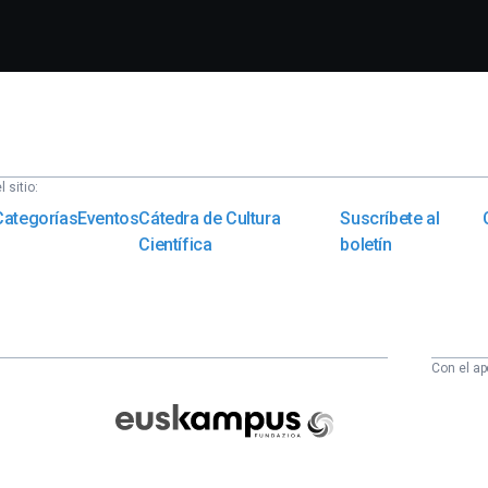
 sitio:
Categorías
Eventos
Cátedra de Cultura
Suscríbete al
Científica
boletín
Con el ap
Euskampus
Fundazioa