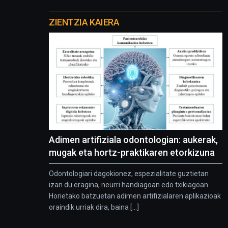
Otros
proyectos
ZIENTZIA KAIERA
Adimen artifiziala odontologian: aukerak,
mugak eta hortz-praktikaren etorkizuna
Odontologiari dagokionez, espezialitate guztietan
izan du eragina, neurri handiagoan edo txikiagoan.
Horietako batzuetan adimen artifizialaren aplikazioak
oraindik urriak dira, baina [...]