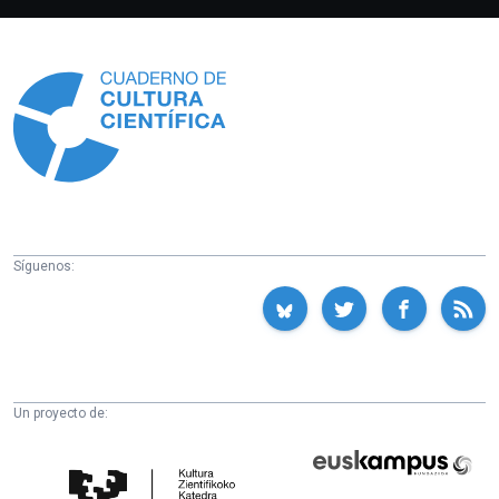
Información
Síguenos:
Un proyecto de:
Cátedra
Euskampus
de
Fundazioa
Cultura