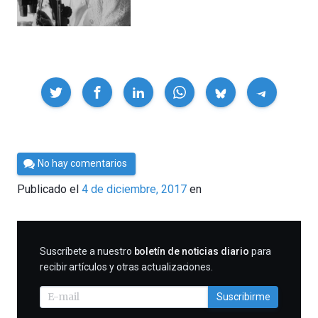
Compartir
Por
No hay comentarios
César
Publicado el
4 de diciembre, 2017
en
Tomé
SUSCRIBIRME
Suscríbete a nuestro
boletín de noticias diario
para
recibir artículos y otras actualizaciones.
Suscribirme