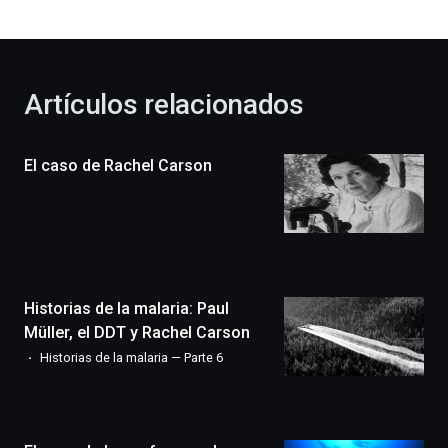
bienvenida
al
otoño
con
la
Artículos relacionados
celebración
de
la
El caso de Rachel Carson
novena
edición
de
Bilbo
Zientzia
Plaza
(BZP),
Historias de la malaria: Paul
un
festival
Müller, el DDT y Rachel Carson
que
Historias de la malaria — Parte 6
llenará
la
ciudad
de
monólogos,