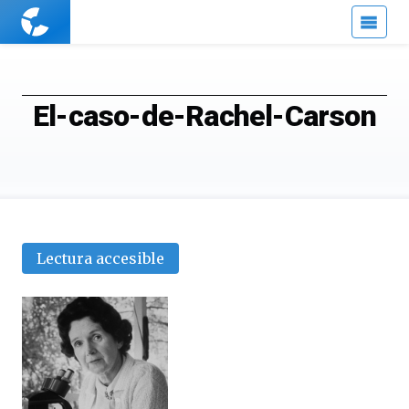
Cuaderno
de
Cultura
Científica
El-caso-de-Rachel-Carson
Lectura accesible