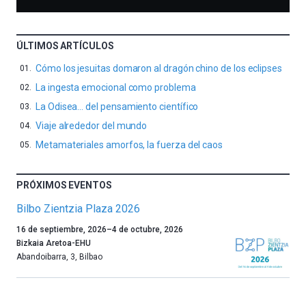
ÚLTIMOS ARTÍCULOS
Cómo los jesuitas domaron al dragón chino de los eclipses
La ingesta emocional como problema
La Odisea… del pensamiento científico
Viaje alrededor del mundo
Metamateriales amorfos, la fuerza del caos
PRÓXIMOS EVENTOS
Bilbo Zientzia Plaza 2026
Un
16 de septiembre, 2026
–
4 de octubre, 2026
año
Bizkaia Aretoa-EHU
más,
Abandoibarra, 3
,
Bilbao
Bilbao
dará
la