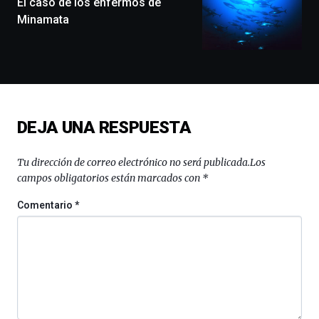
El caso de los enfermos de
exposiciones,
Minamata
conferencias,
docufórums
y
espectáculos
de
ciencia
del
DEJA UNA RESPUESTA
16
de
septiembre
Tu dirección de correo electrónico no será publicada.
Los
al
campos obligatorios están marcados con
*
4
de
Comentario
*
octubre.
La
iniciativa,
organizada
por
la
Cátedra…