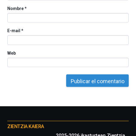
Nombre
*
E-mail
*
Web
Otros
proyectos
ZIENTZIA KAIERA
2025-2026 ikasturtean Zientzia