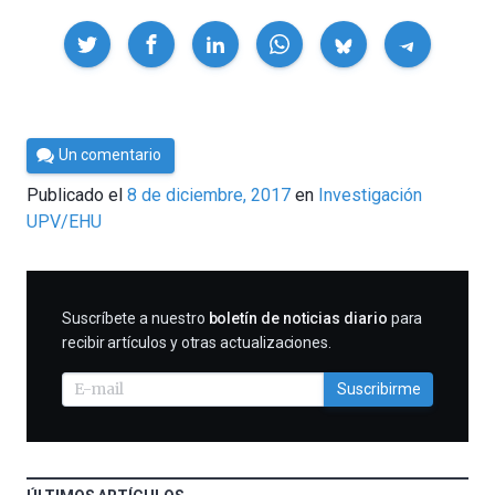
Compartir
Por
Un comentario
César
Publicado el
8 de diciembre, 2017
en
Investigación
Tomé
UPV/EHU
SUSCRIBIRME
Suscríbete a nuestro
boletín de noticias diario
para
recibir artículos y otras actualizaciones.
Suscribirme