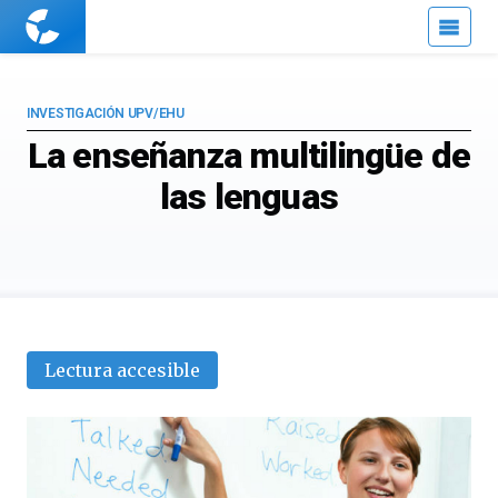
Cuaderno
de
Cultura
Científica
INVESTIGACIÓN UPV/EHU
La enseñanza multilingüe de
las lenguas
Lectura accesible