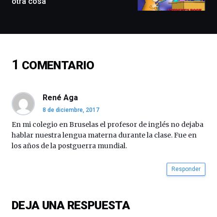
otra cosa
y
espectáculos
de
ciencia
del
16
1
COMENTARIO
de
septiembre
al
4
René Aga
de
8 de diciembre, 2017
octubre.
La
En mi colegio en Bruselas el profesor de inglés no dejaba
iniciativa,
hablar nuestra lengua materna durante la clase. Fue en
organizada
los años de la postguerra mundial.
por
la
Responder
Cátedra…
DEJA UNA RESPUESTA