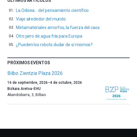
ÚLTIMOS ARTÍCULOS
La Odisea… del pensamiento científico
Viaje alrededor del mundo
Metamateriales amorfos, la fuerza del caos
Otro jarro de agua fría para Europa
¿Pueden los robots dudar de sí mismos?
PRÓXIMOS EVENTOS
Bilbo Zientzia Plaza 2026
Un
16 de septiembre, 2026
–
4 de octubre, 2026
año
Bizkaia Aretoa-EHU
más,
Abandoibarra, 3
,
Bilbao
Bilbao
dará
la
bienvenida
al
otoño