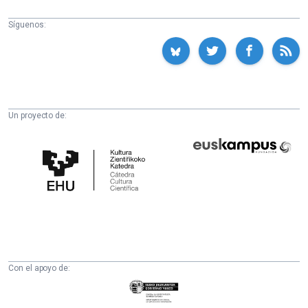
Síguenos:
Un proyecto de:
Cátedra
Euskampus
de
Fundazioa
Cultura
Científica
de
la
UPV/EHU
Con el apoyo de:
Eusko
Jaurlaritza