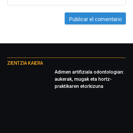
Otros
proyectos
ZIENTZIA KAIERA
Adimen artifiziala odontologian:
aukerak, mugak eta hortz-
praktikaren etorkizuna