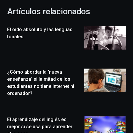
con
la
Artículos relacionados
celebración
de
la
El oído absoluto y las lenguas
novena
edición
tonales
de
Bilbo
Zientzia
Plaza
(BZP),
¿Cómo abordar la ‘nueva
un
festival
enseñanza’ si la mitad de los
que
estudiantes no tiene internet ni
llenará
ordenador?
la
ciudad
de
monólogos,
El aprendizaje del inglés es
exposiciones,
conferencias,
mejor si se usa para aprender
docufórums