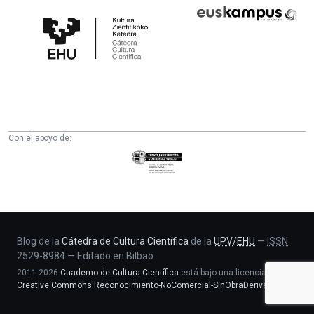
Cátedra
Euskampus
de
Fundazioa
Cultura
Científica
de
la
UPV/EHU
Con el apoyo de:
Eusko
Jaurlaritza
-
Zientzia,
Unibertsitate
eta
Blog de la
Cátedra de Cultura Científica
de la
UPV
/
EHU
—
ISSN
2529-8984
—
Editado en Bilbao
Berrikuntza
2011-2026
Cuaderno de Cultura Científica
está bajo una licencia
saila
Creative Commons Reconocimiento-NoComercial-SinObraDerivada 4.0