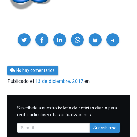
Compartir
Por
No hay comentarios
César
Publicado el
13 de diciembre, 2017
en
Tomé
SUSCRIBIRME
Suscríbete a nuestro
boletín de noticias diario
para
recibir artículos y otras actualizaciones.
Suscribirme