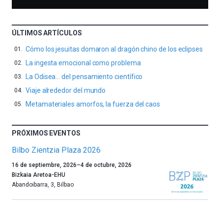
ÚLTIMOS ARTÍCULOS
Cómo los jesuitas domaron al dragón chino de los eclipses
La ingesta emocional como problema
La Odisea… del pensamiento científico
Viaje alrededor del mundo
Metamateriales amorfos, la fuerza del caos
PRÓXIMOS EVENTOS
Bilbo Zientzia Plaza 2026
Un
16 de septiembre, 2026
–
4 de octubre, 2026
año
Bizkaia Aretoa-EHU
más,
Abandoibarra, 3
,
Bilbao
Bilbao
dará
la