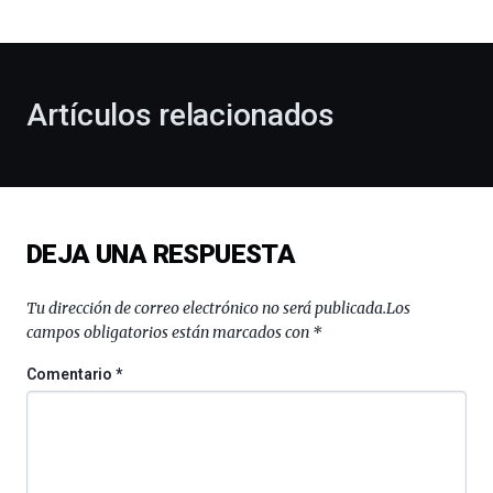
bienvenida
al
otoño
con
la
Artículos relacionados
celebración
de
la
novena
edición
de
DEJA UNA RESPUESTA
Bilbo
Zientzia
Plaza
Tu dirección de correo electrónico no será publicada.
Los
(BZP),
campos obligatorios están marcados con
*
un
festival
Comentario
*
que
llenará
la
ciudad
de
monólogos,