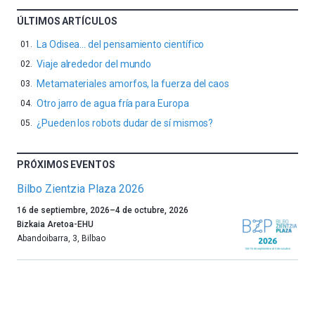
ÚLTIMOS ARTÍCULOS
La Odisea… del pensamiento científico
Viaje alrededor del mundo
Metamateriales amorfos, la fuerza del caos
Otro jarro de agua fría para Europa
¿Pueden los robots dudar de sí mismos?
PRÓXIMOS EVENTOS
Bilbo Zientzia Plaza 2026
Un
16 de septiembre, 2026
–
4 de octubre, 2026
año
Bizkaia Aretoa-EHU
más,
Abandoibarra, 3
,
Bilbao
Bilbao
dará
la
bienvenida
al