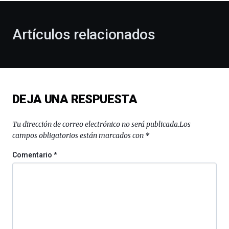
otoño
con
la
Artículos relacionados
celebración
de
la
novena
edición
de
DEJA UNA RESPUESTA
Bilbo
Zientzia
Plaza
Tu dirección de correo electrónico no será publicada.
Los
(BZP),
campos obligatorios están marcados con
*
un
festival
Comentario
*
que
llenará
la
ciudad
de
monólogos,
exposiciones,