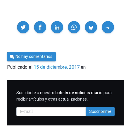
Compartir
Por
No hay comentarios
César
Publicado el
15 de diciembre, 2017
en
Tomé
SUSCRIBIRME
Suscríbete a nuestro
boletín de noticias diario
para
recibir artículos y otras actualizaciones.
Suscribirme