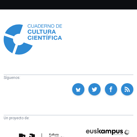
Información
Síguenos:
Un proyecto de:
Cátedra
Euskampus
de
Fundazioa