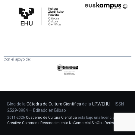
Cátedra
Euskampus
de
Fundazioa
Cultura
Científica
de
la
UPV/EHU
Con el apoyo de:
Eusko
Jaurlaritza
-
Zientzia,
Unibertsitate
eta
Blog de la
Cátedra de Cultura Científica
de la
UPV
/
EHU
—
ISSN
2529-8984
—
Editado en Bilbao
Berrikuntza
2011-2026
Cuaderno de Cultura Científica
está bajo una licencia
saila
Creative Commons Reconocimiento-NoComercial-SinObraDerivada 4.0