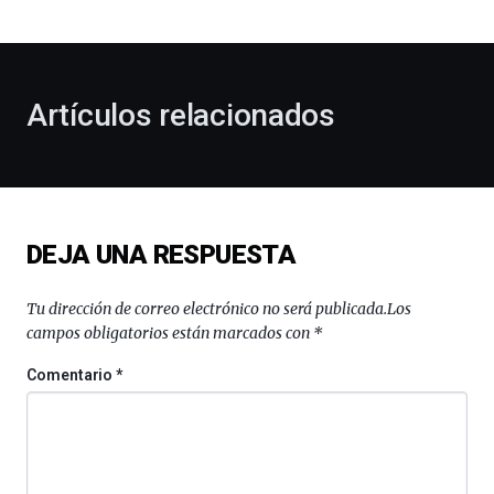
bienvenida
al
otoño
con
la
Artículos relacionados
celebración
de
la
novena
edición
de
DEJA UNA RESPUESTA
Bilbo
Zientzia
Plaza
Tu dirección de correo electrónico no será publicada.
Los
(BZP),
campos obligatorios están marcados con
*
un
festival
Comentario
*
que
llenará
la
ciudad
de
monólogos,