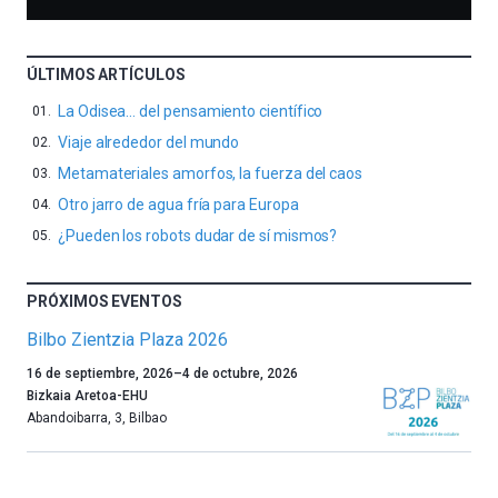
ÚLTIMOS ARTÍCULOS
La Odisea… del pensamiento científico
Viaje alrededor del mundo
Metamateriales amorfos, la fuerza del caos
Otro jarro de agua fría para Europa
¿Pueden los robots dudar de sí mismos?
PRÓXIMOS EVENTOS
Bilbo Zientzia Plaza 2026
Un
16 de septiembre, 2026
–
4 de octubre, 2026
año
Bizkaia Aretoa-EHU
más,
Abandoibarra, 3
,
Bilbao
Bilbao
dará
la