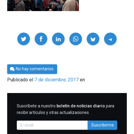
Compartir
Por
No hay comentarios
Cultura
Publicado el
7 de diciembre, 2017
en
Cientifica
SUSCRIBIRME
Suscríbete a nuestro
boletín de noticias diario
para
recibir artículos y otras actualizaciones.
Suscribirme