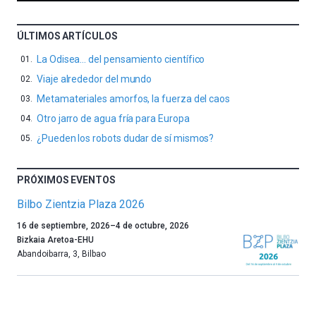
ÚLTIMOS ARTÍCULOS
La Odisea… del pensamiento científico
Viaje alrededor del mundo
Metamateriales amorfos, la fuerza del caos
Otro jarro de agua fría para Europa
¿Pueden los robots dudar de sí mismos?
PRÓXIMOS EVENTOS
Bilbo Zientzia Plaza 2026
Un
16 de septiembre, 2026
–
4 de octubre, 2026
año
Bizkaia Aretoa-EHU
más,
Abandoibarra, 3
,
Bilbao
Bilbao
dará
la
bienvenida