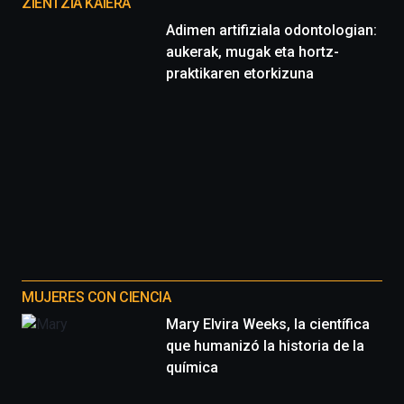
proyectos
ZIENTZIA KAIERA
Adimen artifiziala odontologian:
aukerak, mugak eta hortz-
praktikaren etorkizuna
MUJERES CON CIENCIA
Mary Elvira Weeks, la científica
que humanizó la historia de la
química