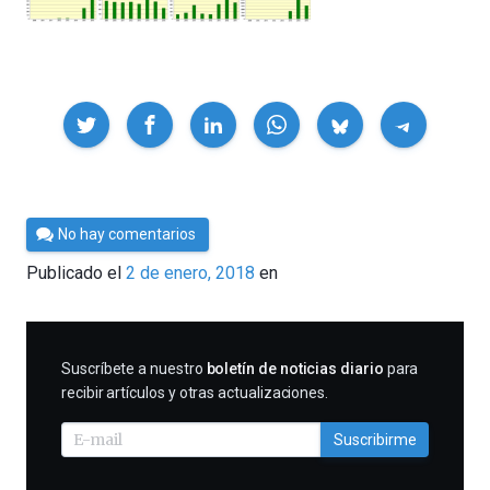
Compartir
Por
No hay comentarios
César
Publicado el
2 de enero, 2018
en
Tomé
SUSCRIBIRME
Suscríbete a nuestro
boletín de noticias diario
para
recibir artículos y otras actualizaciones.
Suscribirme