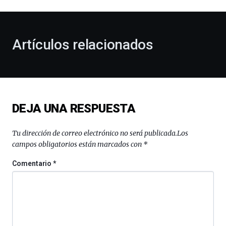
al
otoño
con
la
Artículos relacionados
celebración
de
la
novena
edición
de
DEJA UNA RESPUESTA
Bilbo
Zientzia
Plaza
Tu dirección de correo electrónico no será publicada.
Los
(BZP),
campos obligatorios están marcados con
*
un
festival
Comentario
*
que
llenará
la
ciudad
de
monólogos,