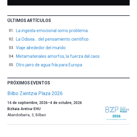
ÚLTIMOS ARTÍCULOS
La ingesta emocional como problema
La Odisea… del pensamiento científico
Viaje alrededor del mundo
Metamateriales amorfos, la fuerza del caos
Otro jarro de agua fría para Europa
PRÓXIMOS EVENTOS
Bilbo Zientzia Plaza 2026
Un
16 de septiembre, 2026
–
4 de octubre, 2026
año
Bizkaia Aretoa-EHU
más,
Abandoibarra, 3
,
Bilbao
Bilbao
dará
la