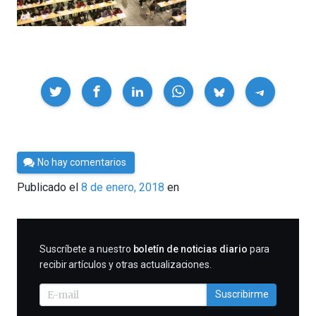
Compartir
Por
No hay comentarios
César
Publicado el
8 de enero, 2018
en
Tomé
SUSCRIBIRME
Suscríbete a nuestro
boletín de noticias diario
para
recibir artículos y otras actualizaciones.
Suscribirme