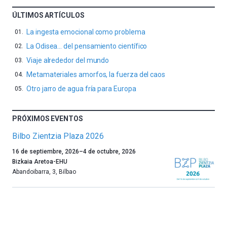
ÚLTIMOS ARTÍCULOS
La ingesta emocional como problema
La Odisea… del pensamiento científico
Viaje alrededor del mundo
Metamateriales amorfos, la fuerza del caos
Otro jarro de agua fría para Europa
PRÓXIMOS EVENTOS
Bilbo Zientzia Plaza 2026
Un
16 de septiembre, 2026
–
4 de octubre, 2026
año
Bizkaia Aretoa-EHU
más,
Abandoibarra, 3
,
Bilbao
Bilbao
dará
la
bienvenida
al