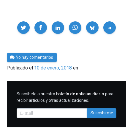
Compartir
Por
No hay comentarios
César
Publicado el
10 de enero, 2018
en
Tomé
SUSCRIBIRME
Suscríbete a nuestro
boletín de noticias diario
para
recibir artículos y otras actualizaciones.
Suscribirme