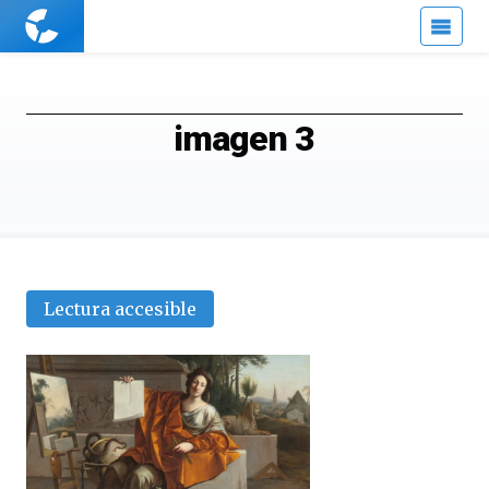
Cuaderno
de
Cultura
Científica
imagen 3
Lectura accesible