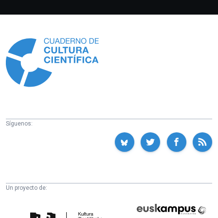
Información
Síguenos:
Un proyecto de:
Cátedra
Euskampus
de
Fundazioa