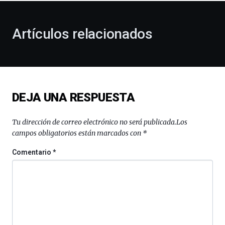
otoño
con
la
Artículos relacionados
celebración
de
la
novena
edición
de
DEJA UNA RESPUESTA
Bilbo
Zientzia
Plaza
Tu dirección de correo electrónico no será publicada.
Los
(BZP),
campos obligatorios están marcados con
*
un
festival
Comentario
*
que
llenará
la
ciudad
de
monólogos,
exposiciones,