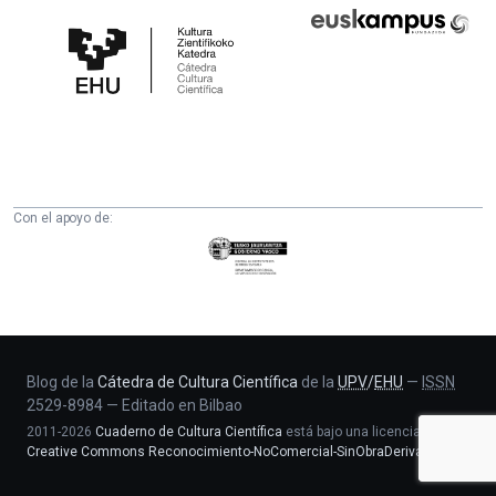
Cátedra
Euskampus
de
Fundazioa
Cultura
Científica
de
la
UPV/EHU
Con el apoyo de:
Eusko
Jaurlaritza
-
Zientzia,
Unibertsitate
eta
Blog de la
Cátedra de Cultura Científica
de la
UPV
/
EHU
—
ISSN
2529-8984
—
Editado en Bilbao
Berrikuntza
2011-2026
Cuaderno de Cultura Científica
está bajo una licencia
saila
Creative Commons Reconocimiento-NoComercial-SinObraDerivada 4.0