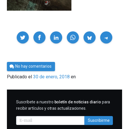
Compartir
Por
No hay comentarios
César
Publicado el
30 de enero, 2018
en
Tomé
SUSCRIBIRME
Suscríbete a nuestro
boletín de noticias diario
para
recibir artículos y otras actualizaciones.
Suscribirme