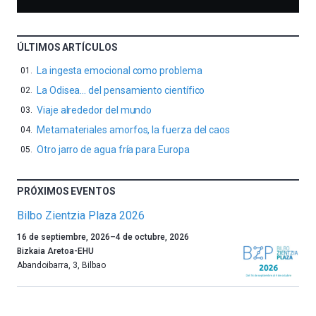
ÚLTIMOS ARTÍCULOS
La ingesta emocional como problema
La Odisea… del pensamiento científico
Viaje alrededor del mundo
Metamateriales amorfos, la fuerza del caos
Otro jarro de agua fría para Europa
PRÓXIMOS EVENTOS
Bilbo Zientzia Plaza 2026
Un
16 de septiembre, 2026
–
4 de octubre, 2026
año
Bizkaia Aretoa-EHU
más,
Abandoibarra, 3
,
Bilbao
Bilbao
dará
la