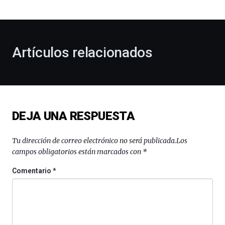
bienvenida
al
otoño
con
la
Artículos relacionados
celebración
de
la
novena
edición
de
DEJA UNA RESPUESTA
Bilbo
Zientzia
Plaza
Tu dirección de correo electrónico no será publicada.
Los
(BZP),
campos obligatorios están marcados con
*
un
festival
Comentario
*
que
llenará
la
ciudad
de
monólogos,