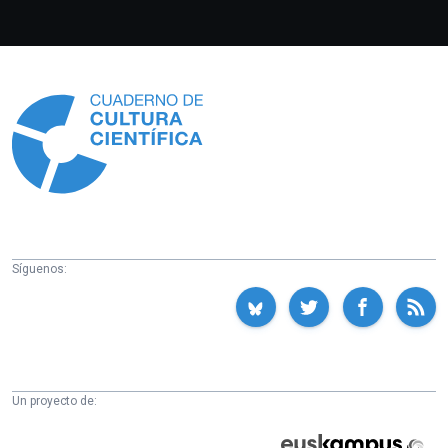
Información
Síguenos:
Un proyecto de:
Cátedra
Euskampus