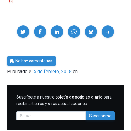
Compartir
Por
No hay comentarios
César
Publicado el
5 de febrero, 2018
en
Tomé
SUSCRIBIRME
Suscríbete a nuestro
boletín de noticias diario
para
recibir artículos y otras actualizaciones.
Suscribirme