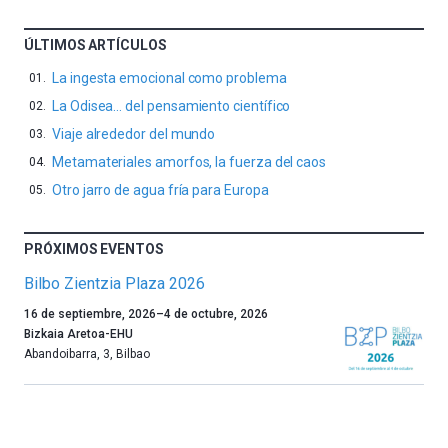
ÚLTIMOS ARTÍCULOS
La ingesta emocional como problema
La Odisea… del pensamiento científico
Viaje alrededor del mundo
Metamateriales amorfos, la fuerza del caos
Otro jarro de agua fría para Europa
PRÓXIMOS EVENTOS
Bilbo Zientzia Plaza 2026
Un
16 de septiembre, 2026
–
4 de octubre, 2026
año
Bizkaia Aretoa-EHU
más,
Abandoibarra, 3
,
Bilbao
Bilbao
dará
la
bienvenida