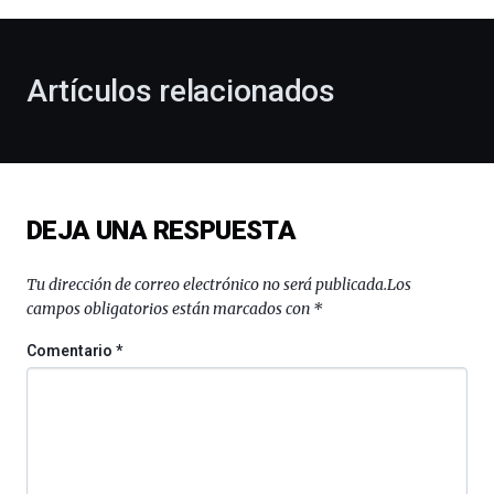
al
otoño
con
la
Artículos relacionados
celebración
de
la
novena
edición
de
DEJA UNA RESPUESTA
Bilbo
Zientzia
Plaza
Tu dirección de correo electrónico no será publicada.
Los
(BZP),
campos obligatorios están marcados con
*
un
festival
Comentario
*
que
llenará
la
ciudad
de
monólogos,
exposiciones,