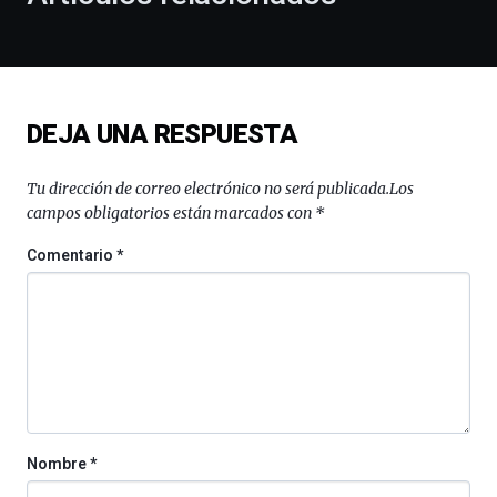
de
la
novena
edición
de
DEJA UNA RESPUESTA
Bilbo
Zientzia
Plaza
Tu dirección de correo electrónico no será publicada.
Los
(BZP),
campos obligatorios están marcados con
*
un
festival
Comentario
*
que
llenará
la
ciudad
de
monólogos,
exposiciones,
conferencias,
docufórums
Nombre
*
y
espectáculos