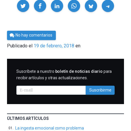
Compartir
Por
No hay comentarios
César
Publicado el
19 de febrero, 2018
en
Tomé
SUSCRIBIRME
Suscríbete a nuestro
boletín de noticias diario
para
recibir artículos y otras actualizaciones.
Suscribirme
ÚLTIMOS ARTÍCULOS
La ingesta emocional como problema