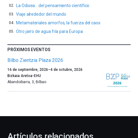
La Odisea… del pensamiento científico
Viaje alrededor del mundo
Metamateriales amorfos, la fuerza del caos
Otro jarro de agua fría para Europa
PRÓXIMOS EVENTOS
Bilbo Zientzia Plaza 2026
Un
16 de septiembre, 2026
–
4 de octubre, 2026
año
Bizkaia Aretoa-EHU
más,
Abandoibarra, 3
,
Bilbao
Bilbao
dará
la
bienvenida
al
otoño
con
la
Artículos relacionados
celebración