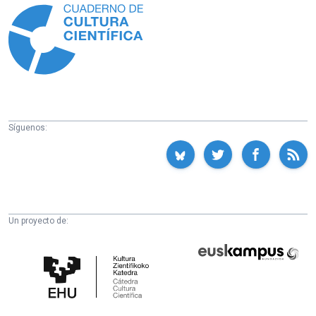
Síguenos:
Un proyecto de:
Cátedra
Euskampus
de
Fundazioa
Cultura
Científica
de