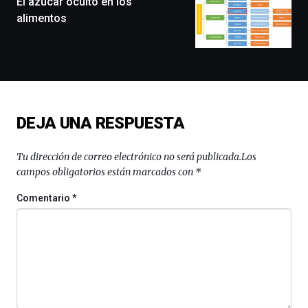
El azúcar oculto en los
exposiciones,
alimentos
conferencias,
docufórums
y
espectáculos
de
ciencia
del
DEJA UNA RESPUESTA
16
de
septiembre
Tu dirección de correo electrónico no será publicada.
Los
al
campos obligatorios están marcados con
*
4
de
Comentario
*
octubre.
La
iniciativa,
organizada
por
la
Cátedra…