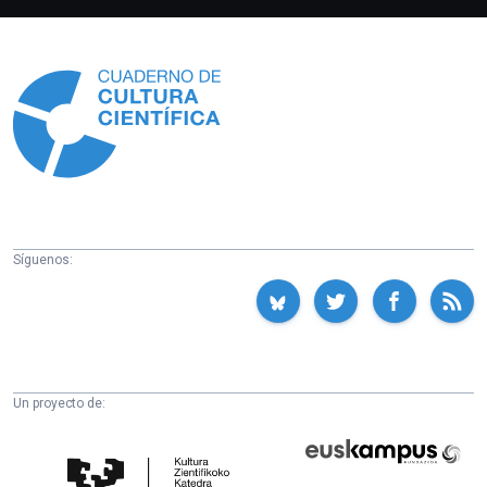
Información
Síguenos:
Un proyecto de:
Cátedra
Euskampus
de
Fundazioa
Cultura