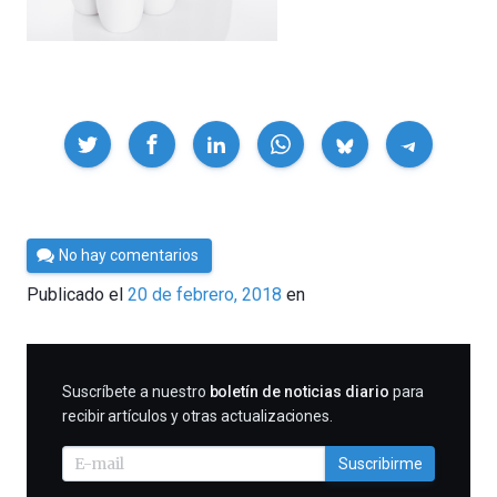
Compartir
Por
No hay comentarios
César
Publicado el
20 de febrero, 2018
en
Tomé
SUSCRIBIRME
Suscríbete a nuestro
boletín de noticias diario
para
recibir artículos y otras actualizaciones.
Suscribirme