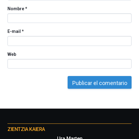
Nombre
*
E-mail
*
Web
Otros
proyectos
ZIENTZIA KAIERA
Ura Marten