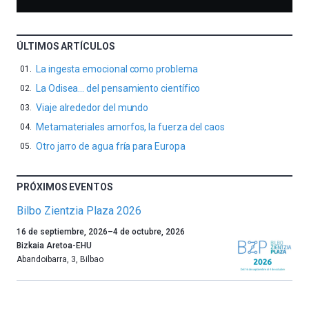
ÚLTIMOS ARTÍCULOS
La ingesta emocional como problema
La Odisea… del pensamiento científico
Viaje alrededor del mundo
Metamateriales amorfos, la fuerza del caos
Otro jarro de agua fría para Europa
PRÓXIMOS EVENTOS
Bilbo Zientzia Plaza 2026
Un
16 de septiembre, 2026
–
4 de octubre, 2026
año
Bizkaia Aretoa-EHU
más,
Abandoibarra, 3
,
Bilbao
Bilbao
dará
la