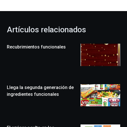
bienvenida
al
otoño
con
la
Artículos relacionados
celebración
de
la
Recubrimientos funcionales
novena
edición
de
Bilbo
Zientzia
Plaza
(BZP),
Llega la segunda generación de
un
festival
ingredientes funcionales
que
llenará
la
ciudad
de
monólogos,