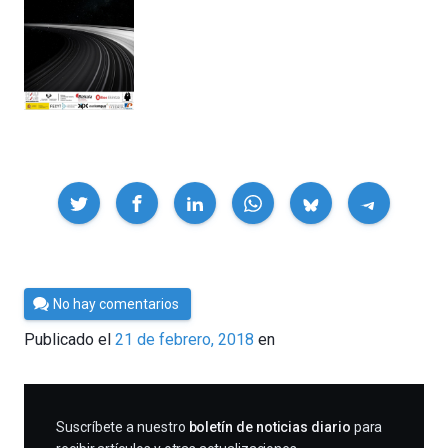
Compartir
Por
No hay comentarios
César
Publicado el
21 de febrero, 2018
en
Tomé
SUSCRIBIRME
Suscríbete a nuestro
boletín de noticias diario
para