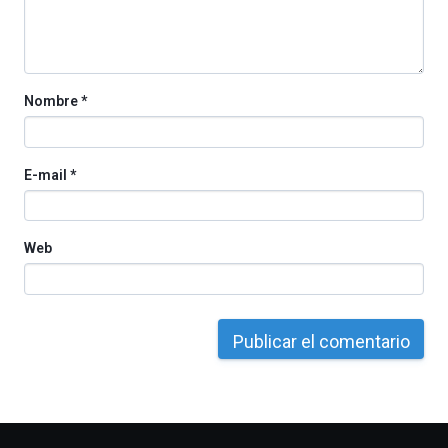
por
la
Cátedra…
Nombre
*
E-mail
*
Web