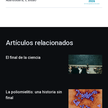
más,
Abandoibarra, 3
,
Bilbao
Bilbao
dará
la
bienvenida
al
otoño
con
la
Artículos relacionados
celebración
de
la
El final de la ciencia
novena
edición
de
Bilbo
Zientzia
Plaza
(BZP),
La poliomielitis: una historia sin
un
festival
final
que
llenará