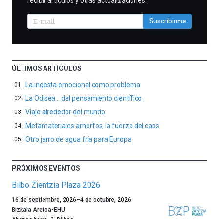
recibir artículos y otras actualizaciones.
Suscribirme
ÚLTIMOS ARTÍCULOS
La ingesta emocional como problema
La Odisea… del pensamiento científico
Viaje alrededor del mundo
Metamateriales amorfos, la fuerza del caos
Otro jarro de agua fría para Europa
PRÓXIMOS EVENTOS
Bilbo Zientzia Plaza 2026
Un
16 de septiembre, 2026
–
4 de octubre, 2026
año
Bizkaia Aretoa-EHU