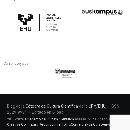
Cátedra
Euskampus
de
Fundazioa
Cultura
Científica
de
la
UPV/EHU
Con el apoyo de:
Eusko
Jaurlaritza
-
Zientzia,
Unibertsitate
eta
Blog de la
Cátedra de Cultura Científica
de la
UPV
/
EHU
—
ISSN
2529-8984
—
Editado en Bilbao
Berrikuntza
2011-2026
Cuaderno de Cultura Científica
está bajo una licencia
saila
Creative Commons Reconocimiento-NoComercial-SinObraDerivada 4.0