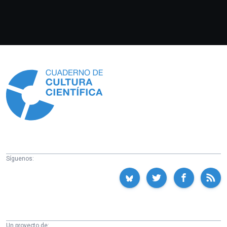
Información
Síguenos:
Un proyecto de: