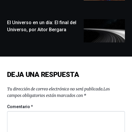
la
ciudad
de
monólogos,
El Universo en un día: El final del
exposiciones,
Universo, por Aitor Bergara
conferencias,
docufórums
y
espectáculos
de
ciencia
del
DEJA UNA RESPUESTA
16
de
septiembre
Tu dirección de correo electrónico no será publicada.
Los
al
campos obligatorios están marcados con
*
4
de
Comentario
*
octubre.
La
iniciativa,
organizada