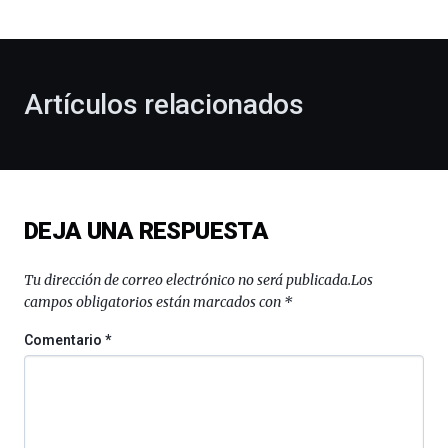
bienvenida
al
otoño
con
la
Artículos relacionados
celebración
de
la
novena
edición
de
DEJA UNA RESPUESTA
Bilbo
Zientzia
Plaza
Tu dirección de correo electrónico no será publicada.
Los
(BZP),
campos obligatorios están marcados con
*
un
festival
Comentario
*
que
llenará
la
ciudad
de
monólogos,