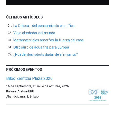
ÚLTIMOS ARTÍCULOS
La Odisea… del pensamiento científico
Viaje alrededor del mundo
Metamateriales amorfos, la fuerza del caos
Otro jarro de agua fría para Europa
¿Pueden los robots dudar de sí mismos?
PRÓXIMOS EVENTOS
Bilbo Zientzia Plaza 2026
Un
16 de septiembre, 2026
–
4 de octubre, 2026
año
Bizkaia Aretoa-EHU
más,
Abandoibarra, 3
,
Bilbao
Bilbao
dará
la