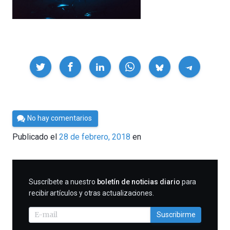
Compartir
Por
No hay comentarios
César
Publicado el
28 de febrero, 2018
en
Tomé
SUSCRIBIRME
Suscríbete a nuestro
boletín de noticias diario
para
recibir artículos y otras actualizaciones.
Suscribirme