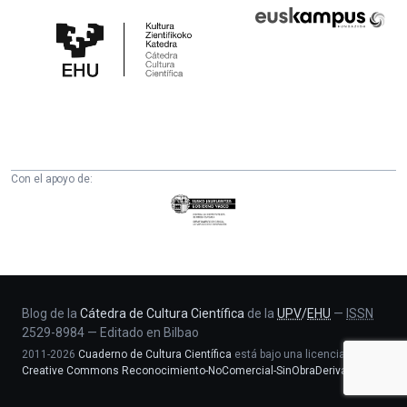
Cátedra
Euskampus
de
Fundazioa
Cultura
Científica
de
la
UPV/EHU
Con el apoyo de:
Eusko
Jaurlaritza
-
Zientzia,
Unibertsitate
eta
Blog de la
Cátedra de Cultura Científica
de la
UPV
/
EHU
—
ISSN
2529-8984
—
Editado en Bilbao
Berrikuntza
2011-2026
Cuaderno de Cultura Científica
está bajo una licencia
saila
Creative Commons Reconocimiento-NoComercial-SinObraDerivada 4.0