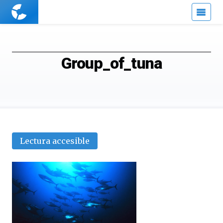
Cuaderno
de
Cultura
Científica
Group_of_tuna
Lectura accesible