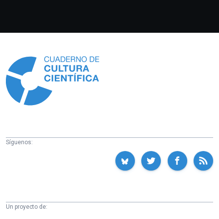
Información
Síguenos:
Un proyecto de: