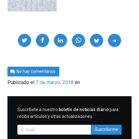
Compartir
Por
No hay comentarios
César
Publicado el
7 de marzo, 2018
en
Tomé
SUSCRIBIRME
Suscríbete a nuestro
boletín de noticias diario
para
recibir artículos y otras actualizaciones.
Suscribirme