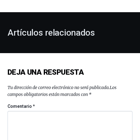
bienvenida
al
otoño
con
la
Artículos relacionados
celebración
de
la
novena
edición
de
DEJA UNA RESPUESTA
Bilbo
Zientzia
Plaza
Tu dirección de correo electrónico no será publicada.
Los
(BZP),
campos obligatorios están marcados con
*
un
festival
Comentario
*
que
llenará
la
ciudad
de
monólogos,