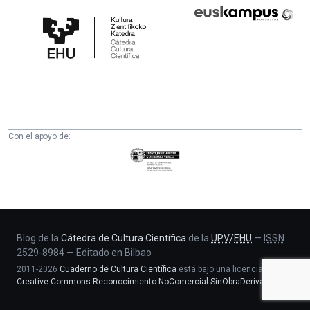
Cátedra
Euskampus
de
Fundazioa
Cultura
Científica
de
la
UPV/EHU
Con el apoyo de:
Eusko
Jaurlaritza
-
Zientzia,
Unibertsitate
eta
Blog de la
Cátedra de Cultura Científica
de la
UPV
/
EHU
—
ISSN
2529-8984
—
Editado en Bilbao
Berrikuntza
2011-2026
Cuaderno de Cultura Científica
está bajo una licencia
saila
Creative Commons Reconocimiento-NoComercial-SinObraDerivada 4.0