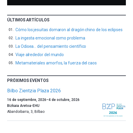
ÚLTIMOS ARTÍCULOS
Cómo los jesuitas domaron al dragón chino de los eclipses
La ingesta emocional como problema
La Odisea… del pensamiento científico
Viaje alrededor del mundo
Metamateriales amorfos, la fuerza del caos
PRÓXIMOS EVENTOS
Bilbo Zientzia Plaza 2026
Un
16 de septiembre, 2026
–
4 de octubre, 2026
año
Bizkaia Aretoa-EHU
más,
Abandoibarra, 3
,
Bilbao
Bilbao
dará
la