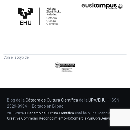
Cátedra
Euskampus
de
Fundazioa
Cultura
Científica
de
la
UPV/EHU
Con el apoyo de:
Eusko
Jaurlaritza
-
Zientzia,
Unibertsitate
eta
Blog de la
Cátedra de Cultura Científica
de la
UPV
/
EHU
—
ISSN
2529-8984
—
Editado en Bilbao
Berrikuntza
2011-2026
Cuaderno de Cultura Científica
está bajo una licencia
saila
Creative Commons Reconocimiento-NoComercial-SinObraDerivada 4.0