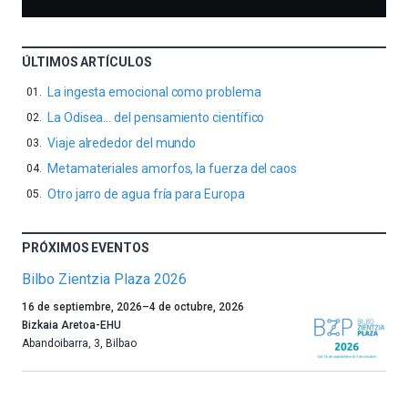
ÚLTIMOS ARTÍCULOS
La ingesta emocional como problema
La Odisea… del pensamiento científico
Viaje alrededor del mundo
Metamateriales amorfos, la fuerza del caos
Otro jarro de agua fría para Europa
PRÓXIMOS EVENTOS
Bilbo Zientzia Plaza 2026
Un
16 de septiembre, 2026
–
4 de octubre, 2026
año
Bizkaia Aretoa-EHU
más,
Abandoibarra, 3
,
Bilbao
Bilbao
dará
la