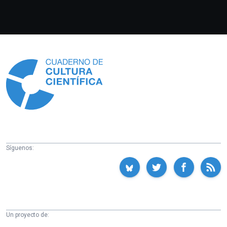
Información
Síguenos:
Un proyecto de: