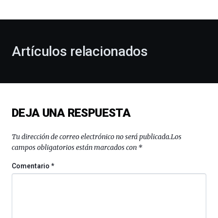
bienvenida
al
otoño
con
la
Artículos relacionados
celebración
de
la
novena
edición
de
DEJA UNA RESPUESTA
Bilbo
Zientzia
Plaza
Tu dirección de correo electrónico no será publicada.
Los
(BZP),
campos obligatorios están marcados con
*
un
festival
Comentario
*
que
llenará
la
ciudad
de
monólogos,