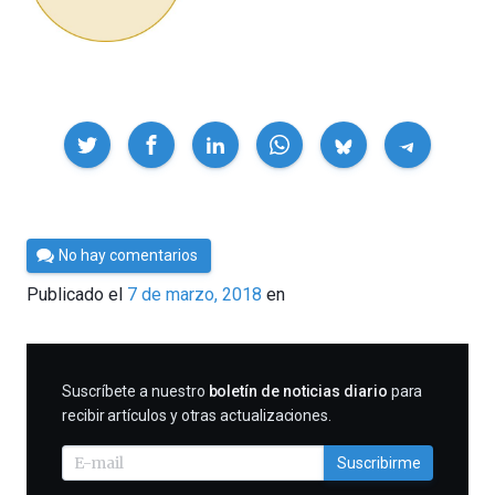
Compartir
Por
No hay comentarios
César
Publicado el
7 de marzo, 2018
en
Tomé
SUSCRIBIRME
Suscríbete a nuestro
boletín de noticias diario
para
recibir artículos y otras actualizaciones.
Suscribirme