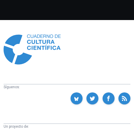
Información
Síguenos:
Un proyecto de: