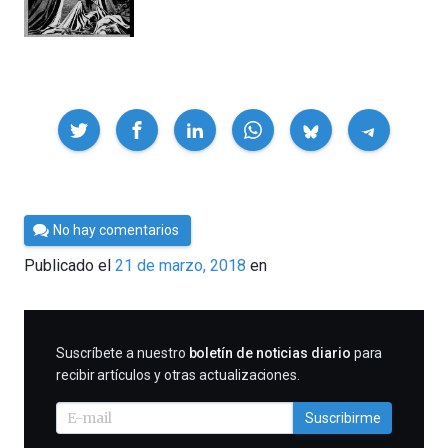
Compartir
Por
No hay comentarios
César
Publicado el
21 de marzo, 2018
en
Tomé
SUSCRIBIRME
Suscríbete a nuestro
boletín de noticias diario
para
recibir artículos y otras actualizaciones.
Suscribirme