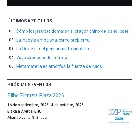
ÚLTIMOS ARTÍCULOS
Cómo los jesuitas domaron al dragón chino de los eclipses
La ingesta emocional como problema
La Odisea… del pensamiento científico
Viaje alrededor del mundo
Metamateriales amorfos, la fuerza del caos
PRÓXIMOS EVENTOS
Bilbo Zientzia Plaza 2026
Un
16 de septiembre, 2026
–
4 de octubre, 2026
año
Bizkaia Aretoa-EHU
más,
Abandoibarra, 3
,
Bilbao
Bilbao
dará
la