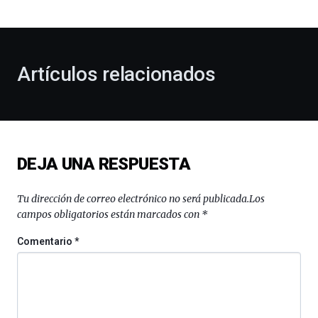
bienvenida
al
otoño
con
la
Artículos relacionados
celebración
de
la
novena
edición
de
DEJA UNA RESPUESTA
Bilbo
Zientzia
Plaza
Tu dirección de correo electrónico no será publicada.
Los
(BZP),
campos obligatorios están marcados con
*
un
festival
Comentario
*
que
llenará
la
ciudad
de
monólogos,