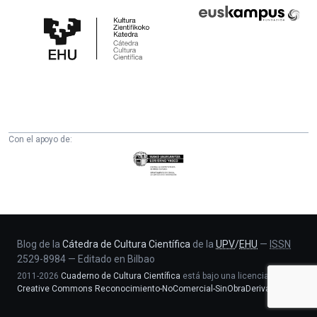
Cátedra
Euskampus
de
Fundazioa
Cultura
Científica
de
la
UPV/EHU
Con el apoyo de:
Eusko
Jaurlaritza
-
Zientzia,
Unibertsitate
eta
Blog de la
Cátedra de Cultura Científica
de la
UPV
/
EHU
—
ISSN
2529-8984
—
Editado en Bilbao
Berrikuntza
2011-2026
Cuaderno de Cultura Científica
está bajo una licencia
saila
Creative Commons Reconocimiento-NoComercial-SinObraDerivada 4.0