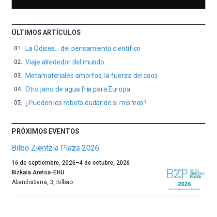
ÚLTIMOS ARTÍCULOS
La Odisea… del pensamiento científico
Viaje alrededor del mundo
Metamateriales amorfos, la fuerza del caos
Otro jarro de agua fría para Europa
¿Pueden los robots dudar de sí mismos?
PRÓXIMOS EVENTOS
Bilbo Zientzia Plaza 2026
Un
16 de septiembre, 2026
–
4 de octubre, 2026
año
Bizkaia Aretoa-EHU
más,
Abandoibarra, 3
,
Bilbao
Bilbao
dará
la