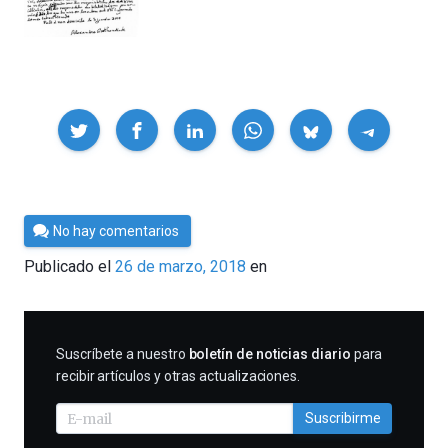
Compartir
Por
No hay comentarios
César
Publicado el
26 de marzo, 2018
en
Tomé
SUSCRIBIRME
Suscríbete a nuestro
boletín de noticias diario
para
recibir artículos y otras actualizaciones.
Suscribirme