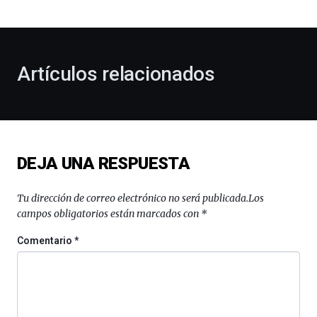
bienvenida
al
otoño
con
la
Artículos relacionados
celebración
de
la
novena
edición
de
DEJA UNA RESPUESTA
Bilbo
Zientzia
Plaza
Tu dirección de correo electrónico no será publicada.
Los
(BZP),
campos obligatorios están marcados con
*
un
festival
Comentario
*
que
llenará
la
ciudad
de
monólogos,