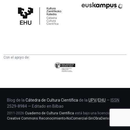
Cátedra
Euskampus
de
Fundazioa
Cultura
Científica
de
la
UPV/EHU
Con el apoyo de:
Eusko
Jaurlaritza
-
Zientzia,
Unibertsitate
eta
Blog de la
Cátedra de Cultura Científica
de la
UPV
/
EHU
—
ISSN
2529-8984
—
Editado en Bilbao
Berrikuntza
2011-2026
Cuaderno de Cultura Científica
está bajo una licencia
saila
Creative Commons Reconocimiento-NoComercial-SinObraDerivada 4.0