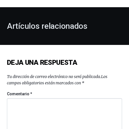
al
otoño
con
la
Artículos relacionados
celebración
de
la
novena
edición
de
DEJA UNA RESPUESTA
Bilbo
Zientzia
Plaza
Tu dirección de correo electrónico no será publicada.
Los
(BZP),
campos obligatorios están marcados con
*
un
festival
Comentario
*
que
llenará
la
ciudad
de
monólogos,