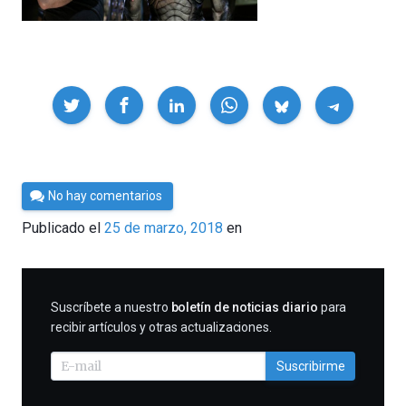
Compartir
Por
No hay comentarios
Cultura
Publicado el
25 de marzo, 2018
en
Cientifica
SUSCRIBIRME
Suscríbete a nuestro
boletín de noticias diario
para
recibir artículos y otras actualizaciones.
Suscribirme