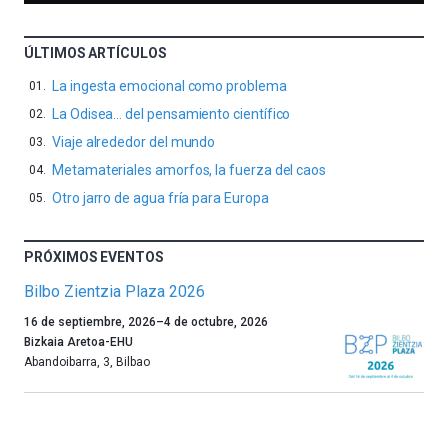
ÚLTIMOS ARTÍCULOS
La ingesta emocional como problema
La Odisea… del pensamiento científico
Viaje alrededor del mundo
Metamateriales amorfos, la fuerza del caos
Otro jarro de agua fría para Europa
PRÓXIMOS EVENTOS
Bilbo Zientzia Plaza 2026
Un
16 de septiembre, 2026
–
4 de octubre, 2026
año
Bizkaia Aretoa-EHU
más,
Abandoibarra, 3
,
Bilbao
Bilbao
dará
la
bienvenida