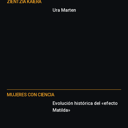
proyectos
ZIENTZIA KAIERA
Ura Marten
MUJERES CON CIENCIA
Evolución histórica del «efecto
Matilda»