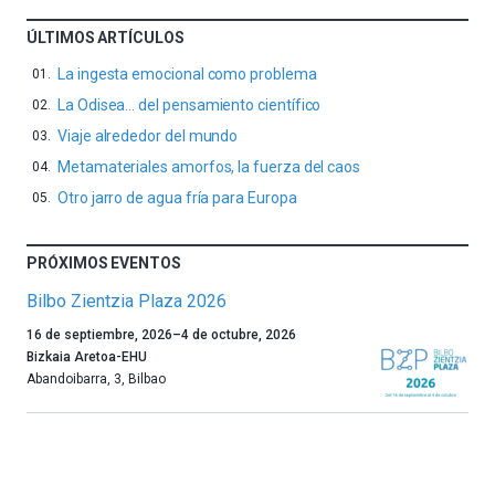
ÚLTIMOS ARTÍCULOS
La ingesta emocional como problema
La Odisea… del pensamiento científico
Viaje alrededor del mundo
Metamateriales amorfos, la fuerza del caos
Otro jarro de agua fría para Europa
PRÓXIMOS EVENTOS
Bilbo Zientzia Plaza 2026
Un
16 de septiembre, 2026
–
4 de octubre, 2026
año
Bizkaia Aretoa-EHU
más,
Abandoibarra, 3
,
Bilbao
Bilbao
dará
la
bienvenida
al