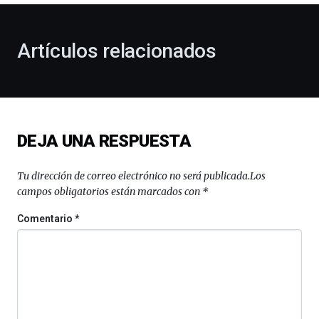
otoño
con
la
Artículos relacionados
celebración
de
la
novena
edición
de
DEJA UNA RESPUESTA
Bilbo
Zientzia
Plaza
Tu dirección de correo electrónico no será publicada.
Los
(BZP),
campos obligatorios están marcados con
*
un
festival
Comentario
*
que
llenará
la
ciudad
de
monólogos,
exposiciones,