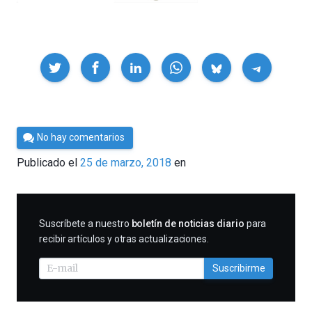
Compartir
Por
No hay comentarios
Cultura
Publicado el
25 de marzo, 2018
en
Cientifica
SUSCRIBIRME
Suscríbete a nuestro
boletín de noticias diario
para
recibir artículos y otras actualizaciones.
Suscribirme