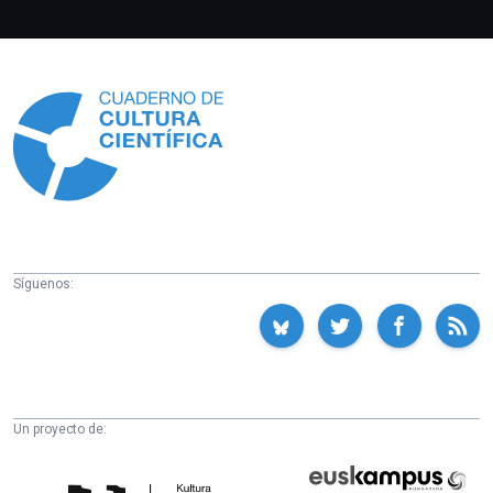
Información
Síguenos:
Un proyecto de:
Cátedra
Euskampus
de
Fundazioa