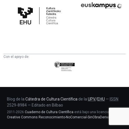
Cátedra
Euskampus
de
Fundazioa
Cultura
Científica
de
la
UPV/EHU
Con el apoyo de:
Eusko
Jaurlaritza
-
Zientzia,
Unibertsitate
eta
Blog de la
Cátedra de Cultura Científica
de la
UPV
/
EHU
—
ISSN
2529-8984
—
Editado en Bilbao
Berrikuntza
2011-2026
Cuaderno de Cultura Científica
está bajo una licencia
saila
Creative Commons Reconocimiento-NoComercial-SinObraDerivada 4.0