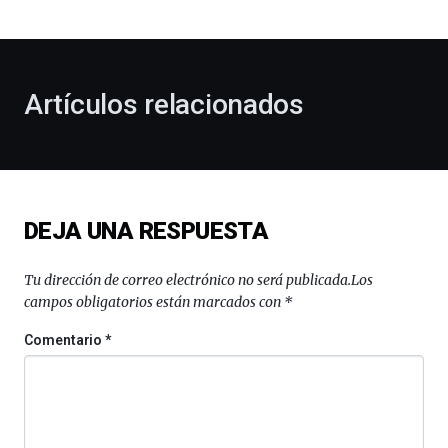
bienvenida
al
otoño
con
la
Artículos relacionados
celebración
de
la
novena
edición
de
DEJA UNA RESPUESTA
Bilbo
Zientzia
Plaza
Tu dirección de correo electrónico no será publicada.
Los
(BZP),
campos obligatorios están marcados con
*
un
festival
Comentario
*
que
llenará
la
ciudad
de
monólogos,