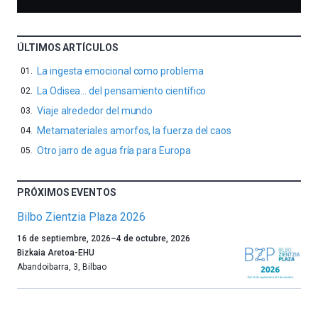
ÚLTIMOS ARTÍCULOS
La ingesta emocional como problema
La Odisea… del pensamiento científico
Viaje alrededor del mundo
Metamateriales amorfos, la fuerza del caos
Otro jarro de agua fría para Europa
PRÓXIMOS EVENTOS
Bilbo Zientzia Plaza 2026
Un
16 de septiembre, 2026
–
4 de octubre, 2026
año
Bizkaia Aretoa-EHU
más,
Abandoibarra, 3
,
Bilbao
Bilbao
dará
la