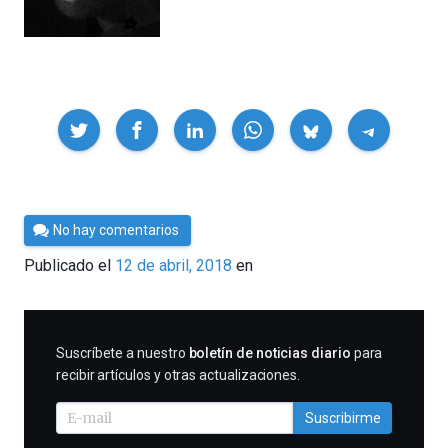
Compartir
Por
No hay comentarios
César
Publicado el
12 de abril, 2018
en
Tomé
SUSCRIBIRME
Suscríbete a nuestro
boletín de noticias diario
para
recibir artículos y otras actualizaciones.
Suscribirme